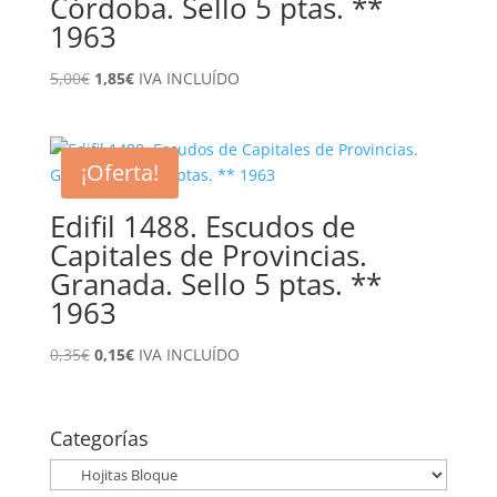
Córdoba. Sello 5 ptas. **
1963
El
El
5,00
€
1,85
€
IVA INCLUÍDO
precio
precio
original
actual
era:
es:
¡Oferta!
5,00€.
1,85€.
Edifil 1488. Escudos de
Capitales de Provincias.
Granada. Sello 5 ptas. **
1963
El
El
0,35
€
0,15
€
IVA INCLUÍDO
precio
precio
original
actual
era:
es:
Categorías
0,35€.
0,15€.