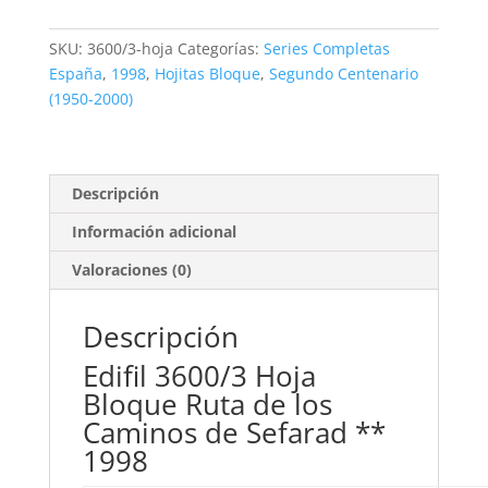
Bloque
Sefarad.
SKU:
3600/3-hoja
Categorías:
Series Completas
**1998
España
,
1998
,
Hojitas Bloque
,
Segundo Centenario
cantidad
(1950-2000)
Descripción
Información adicional
Valoraciones (0)
Descripción
Edifil 3600/3 Hoja
Bloque Ruta de los
Caminos de Sefarad **
1998