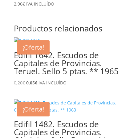
2,90
€
IVA INCLUÍDO
Productos relacionados
¡Oferta!
Edifil 1642. Escudos de
Capitales de Provincias.
Teruel. Sello 5 ptas. ** 1965
El
El
0,20
€
0,05
€
IVA INCLUÍDO
precio
precio
original
actual
era:
es:
¡Oferta!
0,20€.
0,05€.
Edifil 1482. Escudos de
Capitales de Provincias.