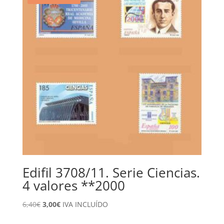
Edifil 3708/11. Serie Ciencias.
4 valores **2000
El
El
6,40
€
3,00
€
IVA INCLUÍDO
precio
precio