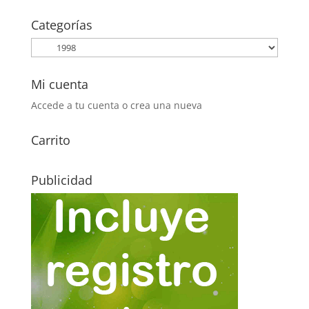
original
actual
era:
es:
Categorías
6,40€.
3,00€.
Mi cuenta
Accede a tu cuenta o crea una nueva
Carrito
Publicidad