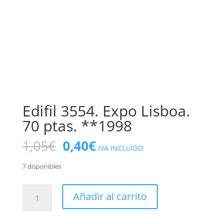
Edifil 3554. Expo Lisboa.
70 ptas. **1998
El
El
1,05
€
0,40
€
IVA INCLUÍDO
precio
precio
original
actual
7 disponibles
era:
es:
1,05€.
0,40€.
Edifil
Añadir al carrito
3554.
Expo