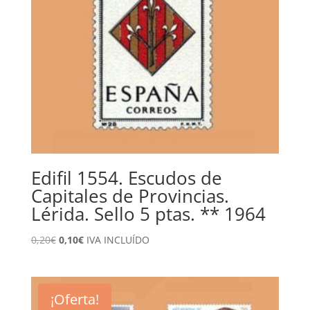
Edifil 1554. Escudos de
Capitales de Provincias.
Lérida. Sello 5 ptas. ** 1964
El
El
0,20
€
0,10
€
IVA INCLUÍDO
precio
precio
original
actual
era:
es:
¡Oferta!
0,20€.
0,10€.