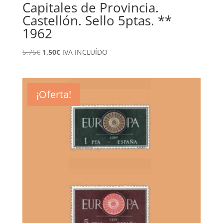
Capitales de Provincia.
Castellón. Sello 5ptas. **
1962
El
El
5,75
€
1,50
€
IVA INCLUÍDO
precio
precio
original
actual
era:
es:
¡Oferta!
5,75€.
1,50€.