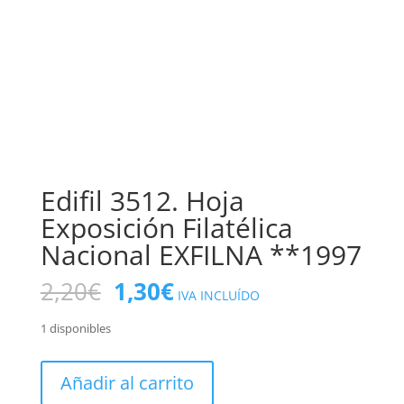
Edifil 3512. Hoja
Exposición Filatélica
Nacional EXFILNA **1997
El
El
2,20
€
1,30
€
IVA INCLUÍDO
precio
precio
original
actual
1 disponibles
era:
es:
2,20€.
1,30€.
Edifil
Añadir al carrito
3512.