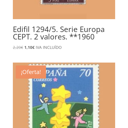
Edifil 1294/5. Serie Europa
CEPT. 2 valores. **1960
El
El
2,20
€
1,10
€
IVA INCLUÍDO
precio
precio
original
actual
era:
es:
¡Oferta!
2,20€.
1,10€.