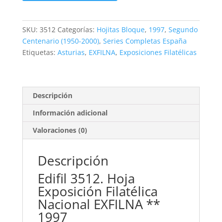
Hoja
Exposición
Filatélica
SKU:
3512
Categorías:
Hojitas Bloque
,
1997
,
Segundo
Nacional
Centenario (1950-2000)
,
Series Completas España
EXFILNA
Etiquetas:
Asturias
,
EXFILNA
,
Exposiciones Filatélicas
**1997
cantidad
Descripción
Información adicional
Valoraciones (0)
Descripción
Edifil 3512. Hoja
Exposición Filatélica
Nacional EXFILNA **
1997