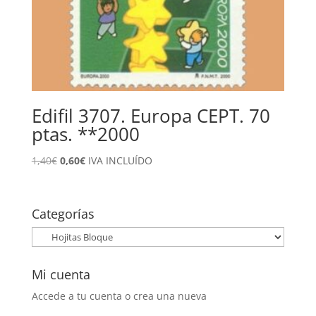
Edifil 3707. Europa CEPT. 70
ptas. **2000
El
El
1,40
€
0,60
€
IVA INCLUÍDO
precio
precio
original
actual
era:
es:
Categorías
1,40€.
0,60€.
Mi cuenta
Accede a tu cuenta o crea una nueva