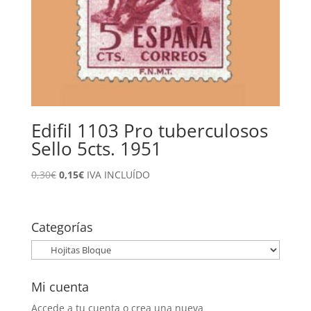
Edifil 1103 Pro tuberculosos
Sello 5cts. 1951
El
El
0,30
€
0,15
€
IVA INCLUÍDO
precio
precio
original
actual
era:
es:
Categorías
0,30€.
0,15€.
Mi cuenta
Accede a tu cuenta o crea una nueva