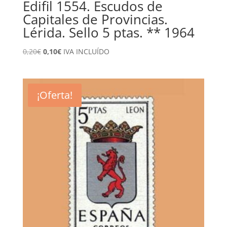
Edifil 1554. Escudos de
Capitales de Provincias.
Lérida. Sello 5 ptas. ** 1964
El
El
0,20
€
0,10
€
IVA INCLUÍDO
precio
precio
original
actual
era:
es:
¡Oferta!
0,20€.
0,10€.