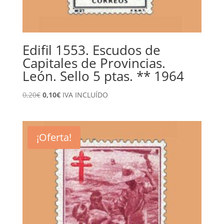
Edifil 1553. Escudos de
Capitales de Provincias.
León. Sello 5 ptas. ** 1964
El
El
0,20
€
0,10
€
IVA INCLUÍDO
precio
precio
original
actual
era:
es:
¡Oferta!
0,20€.
0,10€.