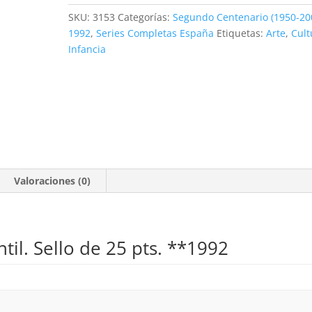
25
SKU:
3153
Categorías:
Segundo Centenario (1950-20
pts.
1992
,
Series Completas España
Etiquetas:
Arte
,
Cult
**1992
Infancia
cantidad
Valoraciones (0)
ntil. Sello de 25 pts. **1992