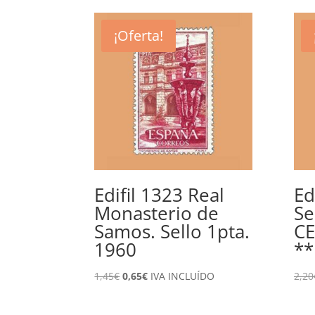
¡Oferta!
Edifil 1323 Real
Ed
Monasterio de
Se
Samos. Sello 1pta.
CE
1960
**
El
El
1,45
€
0,65
€
IVA INCLUÍDO
2,20
precio
precio
original
actual