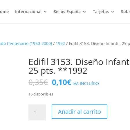
ome
Internacional
Sellos España
Tarjetas
Sobr
do Centenario (1950-2000)
/
1992
/ Edifil 3153. Diseño Infantil. 25 p
Edifil 3153. Diseño Infanti
25 pts. **1992
El
El
0,35
€
0,10
€
IVA INCLUÍDO
precio
precio
original
actual
16 disponibles
era:
es:
0,35€.
0,10€.
Edifil
Añadir al carrito
3153.
Diseño
Infantil.