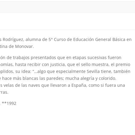
s Rodríguez, alumna de 5° Curso de Educación General Básica en
ntina de Monovar.
lón de trabajos presentados que en etapas sucesivas fueron
mías, hasta recibir con justicia, que el sello muestra, el premio
umplidos, su idea: “…algo que especialmente Sevilla tiene, también
 hace más blancas las paredes; mucha alegría y colorido.
las velas de las naves que llevaron a España, como si fuera una
rras.
s. **1992