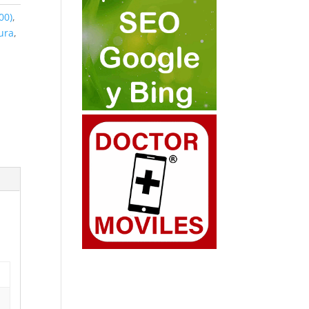
00)
,
ura
,