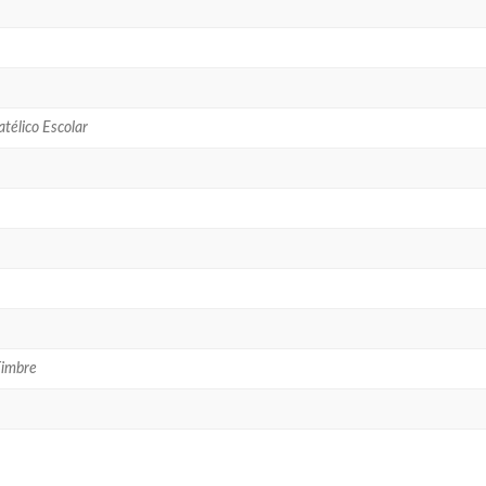
télico Escolar
Timbre