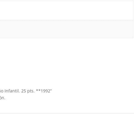
o Infantil. 25 pts. **1992”
ón.