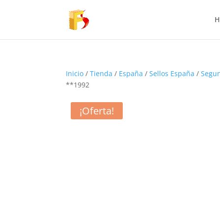
H
Inicio
/
Tienda
/
España
/
Sellos España
/
Segun
**1992
¡Oferta!