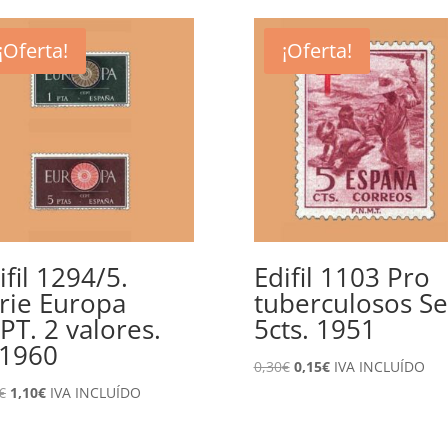
¡Oferta!
¡Oferta!
ifil 1294/5.
Edifil 1103 Pro
rie Europa
tuberculosos Se
PT. 2 valores.
5cts. 1951
1960
El
El
0,30
€
0,15
€
IVA INCLUÍDO
precio
precio
El
El
€
1,10
€
IVA INCLUÍDO
original
actual
precio
precio
era:
es:
original
actual