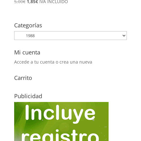
El
El
5,00
€
1,85
€
IVA INCLUÍDO
precio
precio
original
actual
era:
es:
Categorías
5,00€.
1,85€.
Mi cuenta
Accede a tu cuenta o crea una nueva
Carrito
Publicidad