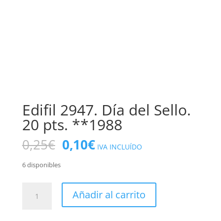
Edifil 2947. Día del Sello.
20 pts. **1988
El
El
0,25
€
0,10
€
IVA INCLUÍDO
precio
precio
original
actual
6 disponibles
era:
es:
0,25€.
0,10€.
Edifil
Añadir al carrito
2947.
Día