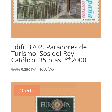
Edifil 3702. Paradores de
Turismo. Sos del Rey
Católico. 35 ptas. **2000
El
El
0,60
€
0,25
€
IVA INCLUÍDO
precio
precio
original
actual
era:
es:
¡Oferta!
0,60€.
0,25€.