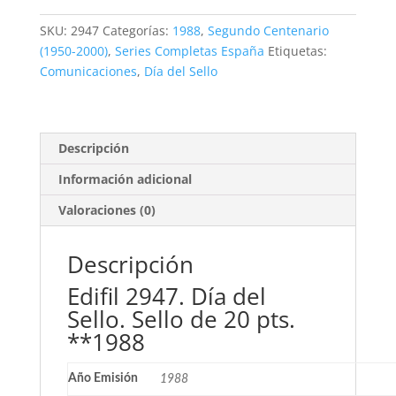
del
Sello.
SKU:
2947
Categorías:
1988
,
Segundo Centenario
20
(1950-2000)
,
Series Completas España
Etiquetas:
pts.
Comunicaciones
,
Día del Sello
**1988
cantidad
Descripción
Información adicional
Valoraciones (0)
Descripción
Edifil 2947. Día del
Sello. Sello de 20 pts.
**1988
Año Emisión
1988