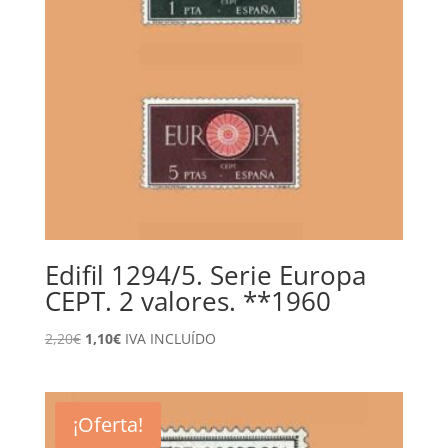
Edifil 1294/5. Serie Europa
CEPT. 2 valores. **1960
El
El
2,20
€
1,10
€
IVA INCLUÍDO
precio
precio
original
actual
era:
es:
¡Oferta!
2,20€.
1,10€.