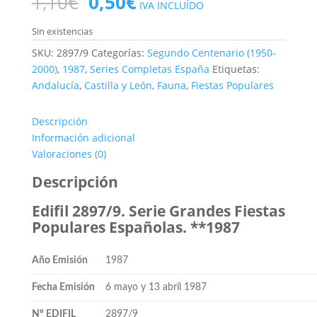
El
El
1,10
€
0,50
€
IVA INCLUÍDO
precio
precio
original
actual
Sin existencias
era:
es:
SKU:
2897/9
Categorías:
Segundo Centenario (1950-
1,10€.
0,50€.
2000)
,
1987
,
Series Completas España
Etiquetas:
Andalucía
,
Castilla y León
,
Fauna
,
Fiestas Populares
Descripción
Información adicional
Valoraciones (0)
Descripción
Edifil 2897/9. Serie Grandes Fiestas
Populares Españolas. **1987
Año Emisión
1987
Fecha Emisión
6 mayo y 13 abril 1987
Nº EDIFIL
2897/9