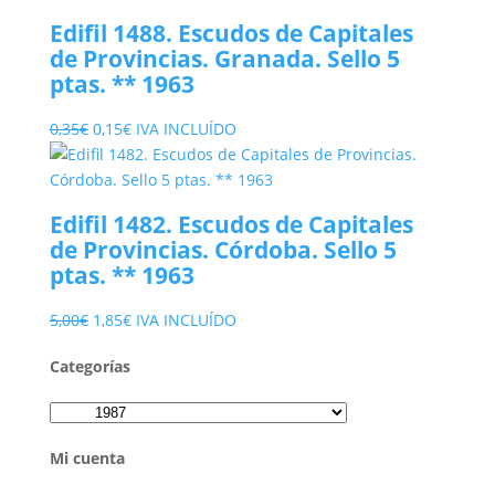
era:
es:
Edifil 1488. Escudos de Capitales
0,20€.
0,10€.
de Provincias. Granada. Sello 5
ptas. ** 1963
El
El
0,35
€
0,15
€
IVA INCLUÍDO
precio
precio
original
actual
era:
es:
Edifil 1482. Escudos de Capitales
0,35€.
0,15€.
de Provincias. Córdoba. Sello 5
ptas. ** 1963
El
El
5,00
€
1,85
€
IVA INCLUÍDO
precio
precio
Categorías
original
actual
era:
es:
5,00€.
1,85€.
Mi cuenta