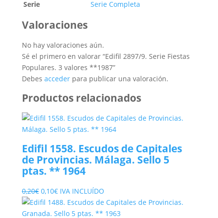
Serie
Serie Completa
Valoraciones
No hay valoraciones aún.
Sé el primero en valorar “Edifil 2897/9. Serie Fiestas
Populares. 3 valores **1987”
Debes
acceder
para publicar una valoración.
Productos relacionados
Edifil 1558. Escudos de Capitales
de Provincias. Málaga. Sello 5
ptas. ** 1964
El
El
0,20
€
0,10
€
IVA INCLUÍDO
precio
precio
original
actual