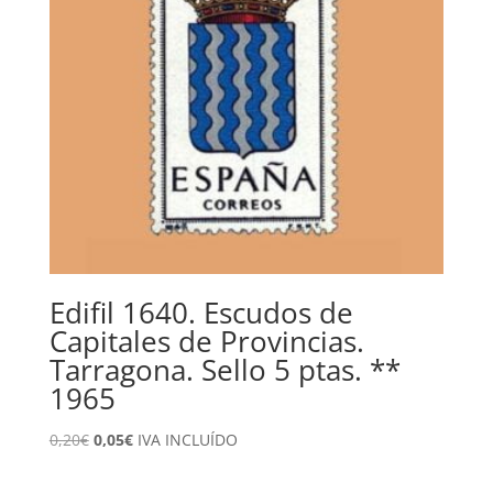
Edifil 1640. Escudos de
Capitales de Provincias.
Tarragona. Sello 5 ptas. **
1965
El
El
0,20
€
0,05
€
IVA INCLUÍDO
precio
precio
original
actual