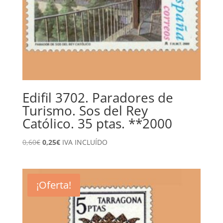
Edifil 3702. Paradores de
Turismo. Sos del Rey
Católico. 35 ptas. **2000
El
El
0,60
€
0,25
€
IVA INCLUÍDO
precio
precio
original
actual
era:
es:
¡Oferta!
0,60€.
0,25€.