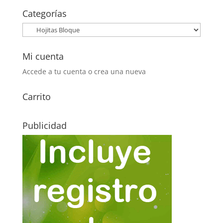
era:
es:
Categorías
0,20€.
0,05€.
Mi cuenta
Accede a tu cuenta o crea una nueva
Carrito
Publicidad