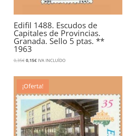
Edifil 1488. Escudos de
Capitales de Provincias.
Granada. Sello 5 ptas. **
1963
El
El
0,35
€
0,15
€
IVA INCLUÍDO
precio
precio
original
actual
era:
es:
¡Oferta!
0,35€.
0,15€.