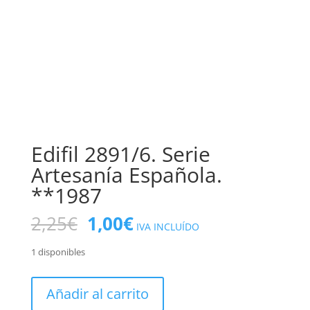
Edifil 2891/6. Serie
Artesanía Española.
**1987
El
El
2,25
€
1,00
€
IVA INCLUÍDO
precio
precio
original
actual
1 disponibles
era:
es:
2,25€.
1,00€.
Edifil
Añadir al carrito
2891/6.