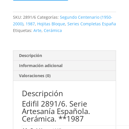
Serie
Artesanía
Española.
SKU:
2891/6
Categorías:
Segundo Centenario (1950-
**1987
2000)
,
1987
,
Hojitas Bloque
,
Series Completas España
cantidad
Etiquetas:
Arte
,
Cerámica
Descripción
Información adicional
Valoraciones (0)
Descripción
Edifil 2891/6. Serie
Artesanía Española.
Cerámica. **1987