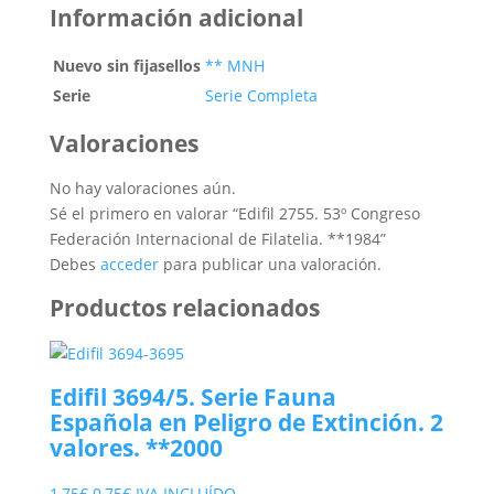
Información adicional
Nuevo sin fijasellos
** MNH
Serie
Serie Completa
Valoraciones
No hay valoraciones aún.
Sé el primero en valorar “Edifil 2755. 53º Congreso
Federación Internacional de Filatelia. **1984”
Debes
acceder
para publicar una valoración.
Productos relacionados
Edifil 3694/5. Serie Fauna
Española en Peligro de Extinción. 2
valores. **2000
El
El
1,75
€
0,75
€
IVA INCLUÍDO