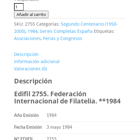
original
actual
era:
es:
Edifil
0,50€.
0,15€.
2755.
Añadir al carrito
53º
SKU:
2755
Categorías:
Segundo Centenario (1950-
Congreso
2000)
,
1984
,
Series Completas España
Etiquetas:
Federación
Asociaciones
,
Ferias y Congresos
Internacional
de
Descripción
Filatelia.
Información adicional
**1984
Valoraciones (0)
cantidad
Descripción
Edifil 2755. Federación
Internacional de Filatelia. **1984
Año Emisión
1984
Fecha Emisión
3 mayo 1984
Nº EDIFIL
2755