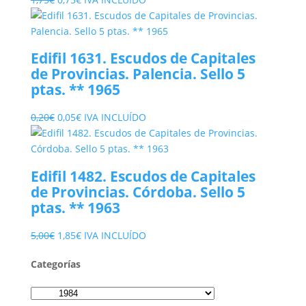
precio
precio
original
actual
era:
es:
Edifil 1631. Escudos de Capitales
1,75€.
0,75€.
de Provincias. Palencia. Sello 5
ptas. ** 1965
El
El
0,20
€
0,05
€
IVA INCLUÍDO
precio
precio
original
actual
era:
es:
Edifil 1482. Escudos de Capitales
0,20€.
0,05€.
de Provincias. Córdoba. Sello 5
ptas. ** 1963
El
El
5,00
€
1,85
€
IVA INCLUÍDO
precio
precio
Categorías
original
actual
era:
es:
5,00€.
1,85€.