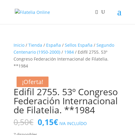
Inicio
/
Tienda
/
España
/
Sellos España
/
Segundo
Centenario (1950-2000)
/
1984
/ Edifil 2755. 53º
Congreso Federación Internacional de Filatelia.
**1984
¡Oferta!
¡Oferta!
¡Oferta!
¡Oferta!
Edifil 2755. 53º Congreso
Federación Internacional
de Filatelia. **1984
El
El
0,50
€
0,15
€
IVA INCLUÍDO
precio
precio
7 disponibles