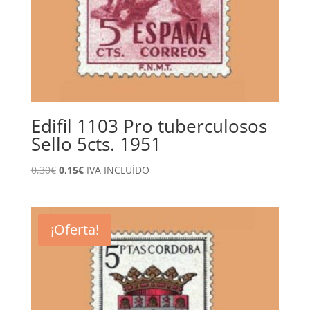
Edifil 1103 Pro tuberculosos
Sello 5cts. 1951
El
El
0,30
€
0,15
€
IVA INCLUÍDO
precio
precio
original
actual
era:
es:
¡Oferta!
0,30€.
0,15€.