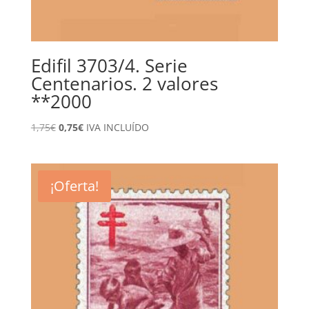
Edifil 3703/4. Serie
Centenarios. 2 valores
**2000
El
El
1,75
€
0,75
€
IVA INCLUÍDO
precio
precio
original
actual
era:
es:
¡Oferta!
1,75€.
0,75€.