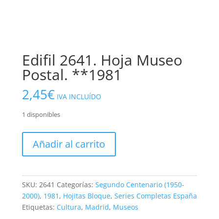
Edifil 2641. Hoja Museo
Postal. **1981
2,45
€
IVA INCLUÍDO
1 disponibles
Edifil
Añadir al carrito
2641.
Hoja
Museo
Postal.
SKU:
2641
Categorías:
Segundo Centenario (1950-
**1981
2000)
,
1981
,
Hojitas Bloque
,
Series Completas España
cantidad
Etiquetas:
Cultura
,
Madrid
,
Museos