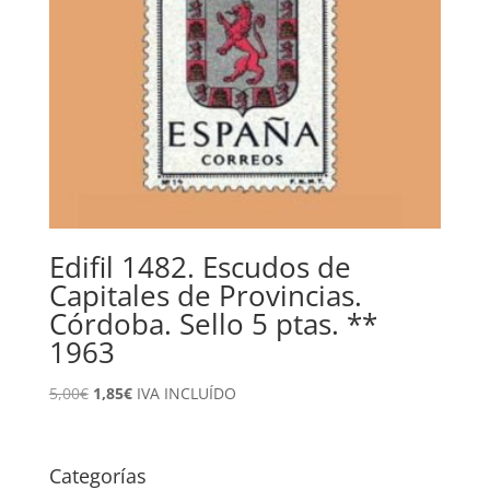
Edifil 1482. Escudos de
Capitales de Provincias.
Córdoba. Sello 5 ptas. **
1963
El
El
5,00
€
1,85
€
IVA INCLUÍDO
precio
precio
original
actual
era:
es:
Categorías