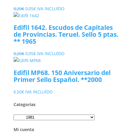
El
El
0,20
€
0,05
€
IVA INCLUÍDO
precio
precio
original
actual
Edifil 1642. Escudos de Capitales
era:
es:
de Provincias. Teruel. Sello 5 ptas.
0,20€.
0,05€.
** 1965
El
El
0,20
€
0,05
€
IVA INCLUÍDO
precio
precio
original
actual
Edifil MP68. 150 Aniversario del
era:
es:
Primer Sello Español. **2000
0,20€.
0,05€.
6,50
€
IVA INCLUÍDO
Categorías
Mi cuenta