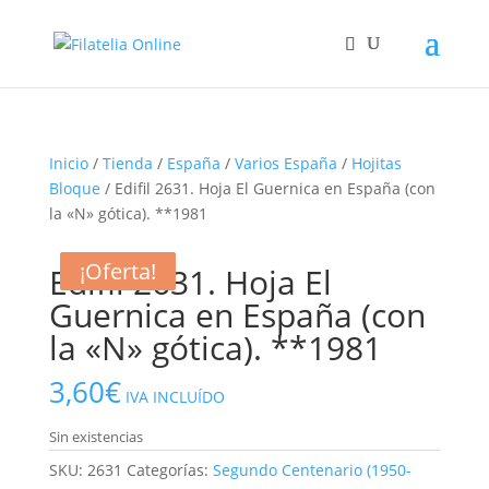
Inicio
/
Tienda
/
España
/
Varios España
/
Hojitas
Bloque
/ Edifil 2631. Hoja El Guernica en España (con
la «N» gótica). **1981
¡Oferta!
¡Oferta!
¡Oferta!
Edifil 2631. Hoja El
Guernica en España (con
la «N» gótica). **1981
3,60
€
IVA INCLUÍDO
Sin existencias
SKU:
2631
Categorías:
Segundo Centenario (1950-