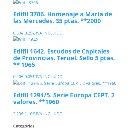
Edifil 3706. Homenaje a María de
las Mercedes. 35 ptas. **2000
El
El
0,60
€
0,25
€
IVA INCLUÍDO
precio
precio
original
actual
Edifil 1642. Escudos de Capitales
era:
es:
de Provincias. Teruel. Sello 5 ptas.
0,60€.
0,25€.
** 1965
El
El
0,20
€
0,05
€
IVA INCLUÍDO
precio
precio
original
actual
Edifil 1294/5. Serie Europa CEPT. 2
era:
es:
valores. **1960
0,20€.
0,05€.
El
El
2,20
€
1,10
€
IVA INCLUÍDO
precio
precio
Categorías
original
actual