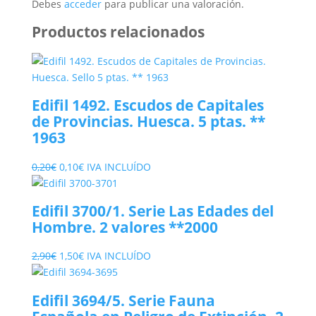
Debes
acceder
para publicar una valoración.
Productos relacionados
Edifil 1492. Escudos de Capitales
de Provincias. Huesca. 5 ptas. **
1963
El
El
0,20
€
0,10
€
IVA INCLUÍDO
precio
precio
original
actual
Edifil 3700/1. Serie Las Edades del
era:
es:
Hombre. 2 valores **2000
0,20€.
0,10€.
El
El
2,90
€
1,50
€
IVA INCLUÍDO
precio
precio
original
actual
Edifil 3694/5. Serie Fauna
era:
es: