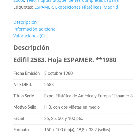
2000)
,
1980
,
Hojitas Bloque
,
Series Completas España
**1980
Etiquetas:
ESPAMER
,
Exposiciones Filatélicas
,
Madrid
cantidad
Descripción
Información adicional
Valoraciones (0)
Descripción
Edifil 2583. Hoja ESPAMER. **1980
Fecha Emisión
3 octubre 1980
Nº EDIFIL
2583
Título Serie
Expo. Filatélica de América y Europa “Espamer 
Motivo Sello
H.B. con dos viñetas en medio
Facial
25, 25, 50, y 100 pts.
Formato
150 x 100 (hoja), 49,8 x 33,2 (sellos)