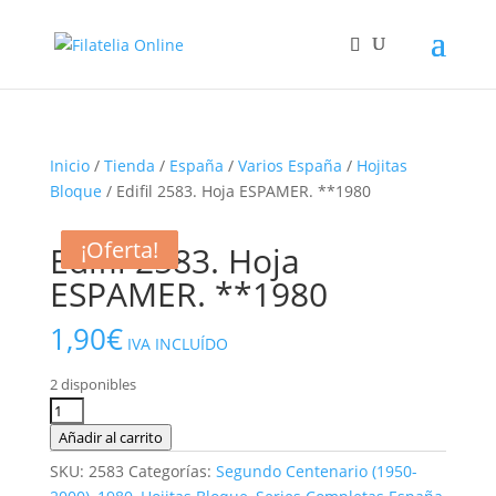
Inicio
/
Tienda
/
España
/
Varios España
/
Hojitas
Bloque
/ Edifil 2583. Hoja ESPAMER. **1980
¡Oferta!
¡Oferta!
¡Oferta!
Edifil 2583. Hoja
ESPAMER. **1980
1,90
€
IVA INCLUÍDO
2 disponibles
Edifil
2583.
Añadir al carrito
Hoja
SKU:
2583
Categorías:
Segundo Centenario (1950-
ESPAMER.