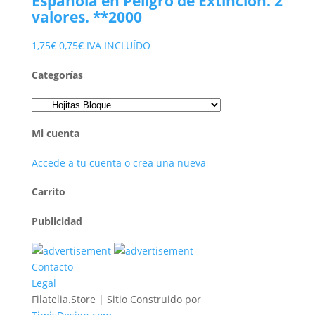
Española en Peligro de Extinción. 2
2,90€.
1,50€.
valores. **2000
El
El
1,75
€
0,75
€
IVA INCLUÍDO
precio
precio
Categorías
original
actual
era:
es:
1,75€.
0,75€.
Mi cuenta
Accede a tu cuenta o crea una nueva
Carrito
Publicidad
Contacto
Legal
Filatelia.Store | Sitio Construido por