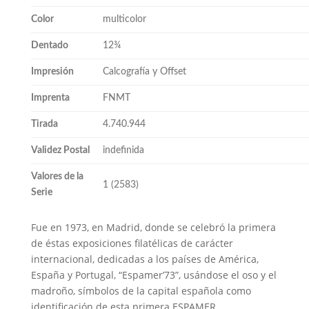
Color
multicolor
Dentado
12¾
Impresión
Calcografía y Offset
Imprenta
FNMT
Tirada
4.740.944
Validez Postal
indefinida
Valores de la
1 (2583)
Serie
Fue en 1973, en Madrid, donde se celebró la primera
de éstas exposiciones filatélicas de carácter
internacional, dedicadas a los países de América,
España y Portugal, “Espamer’73”, usándose el oso y el
madroño, símbolos de la capital española como
identificación de esta primera ESPAMER.