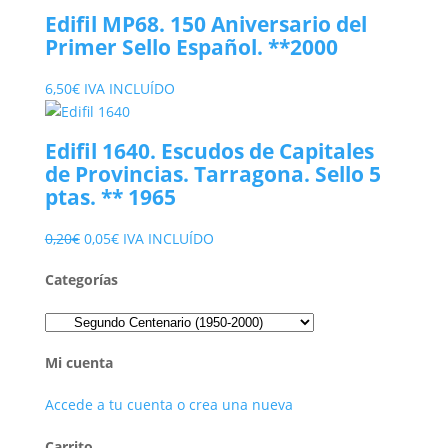
original
actual
Edifil MP68. 150 Aniversario del
era:
es:
Primer Sello Español. **2000
1,45€.
0,65€.
6,50
€
IVA INCLUÍDO
Edifil 1640. Escudos de Capitales
de Provincias. Tarragona. Sello 5
ptas. ** 1965
El
El
0,20
€
0,05
€
IVA INCLUÍDO
precio
precio
Categorías
original
actual
era:
es:
0,20€.
0,05€.
Mi cuenta
Accede a tu cuenta o crea una nueva
Carrito