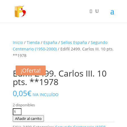
Inicio
/
Tienda
/
España
/
Sellos España
/
Segundo
Centenario (1950-2000)
/ Edifil 2499. Carlos III. 10 pts.
**1978
¡Oferta!
¡Oferta!
Edifil 2499. Carlos III. 10
pts. **1978
0,05
€
IVA INCLUÍDO
2 disponibles
Edifil
2499.
Añadir al carrito
Carlos