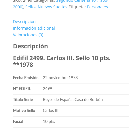
SKU:
2499
Categorías:
Segundo Centenario (1950-
III.
2000)
,
Sellos Nuevos Sueltos
Etiqueta:
Personajes
10
pts.
Descripción
**1978
Información adicional
cantidad
Valoraciones (0)
Descripción
Edifil 2499. Carlos III. Sello 10 pts.
**1978
Fecha Emisión
22 noviembre 1978
Nº EDIFIL
2499
Título Serie
Reyes de España. Casa de Borbón
Motivo Sello
Carlos III
Facial
10 pts.