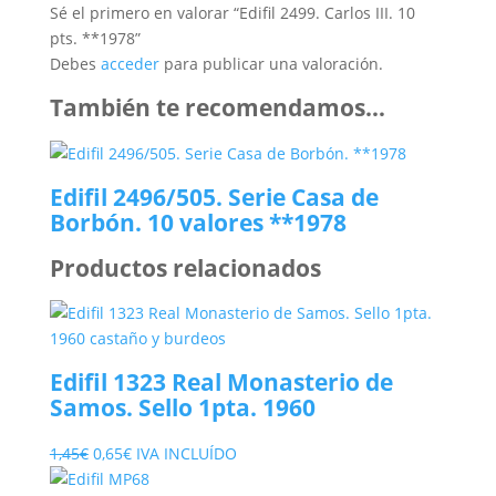
Sé el primero en valorar “Edifil 2499. Carlos III. 10
pts. **1978”
Debes
acceder
para publicar una valoración.
También te recomendamos…
Edifil 2496/505. Serie Casa de
Borbón. 10 valores **1978
Productos relacionados
Edifil 1323 Real Monasterio de
Samos. Sello 1pta. 1960
El
El
1,45
€
0,65
€
IVA INCLUÍDO
precio
precio