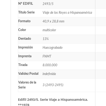
Nº EDIFIL
2493/5
Título Serie
Viaje de los Reyes a Hispanoamérica
Formato
40,9 x 28,8 mm
Color
multicolor
Dentado
13¼
Impresión
Huecograbado
Imprenta
FNMT
Tirada
8.000.000
Validez Postal
indefinida
Valores de la
3 (2493-2495)
Serie
Edifil 2493/5. Serie Viaje a Hispanoamérica.
**1978