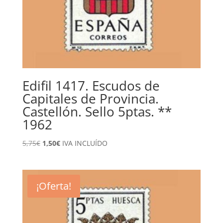
Edifil 1417. Escudos de
Capitales de Provincia.
Castellón. Sello 5ptas. **
1962
El
El
5,75
€
1,50
€
IVA INCLUÍDO
precio
precio
original
actual
era:
es:
¡Oferta!
5,75€.
1,50€.