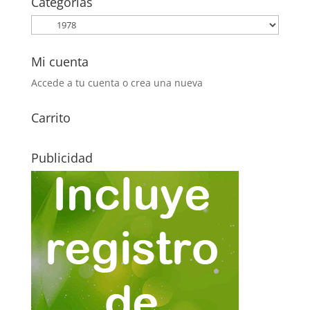
Categorías
0,20€.
0,10€.
Mi cuenta
Accede a tu cuenta o crea una nueva
Carrito
Publicidad