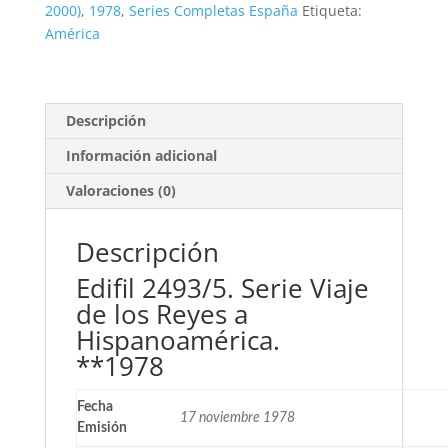
Hispanoamérica.
2000)
,
1978
,
Series Completas España
Etiqueta:
3
América
valores
**1978
cantidad
Descripción
Información adicional
Valoraciones (0)
Descripción
Edifil 2493/5. Serie Viaje
de los Reyes a
Hispanoamérica.
**1978
Fecha
17 noviembre 1978
Emisión