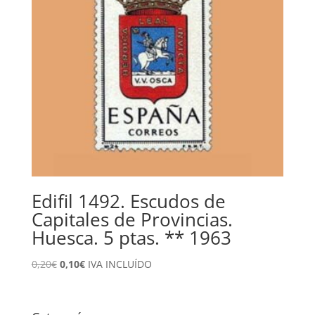
Edifil 1492. Escudos de
Capitales de Provincias.
Huesca. 5 ptas. ** 1963
El
El
0,20
€
0,10
€
IVA INCLUÍDO
precio
precio
original
actual
era:
es: