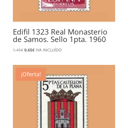
Edifil 1323 Real Monasterio
de Samos. Sello 1pta. 1960
El
El
1,45
€
0,65
€
IVA INCLUÍDO
precio
precio
original
actual
era:
es:
¡Oferta!
1,45€.
0,65€.