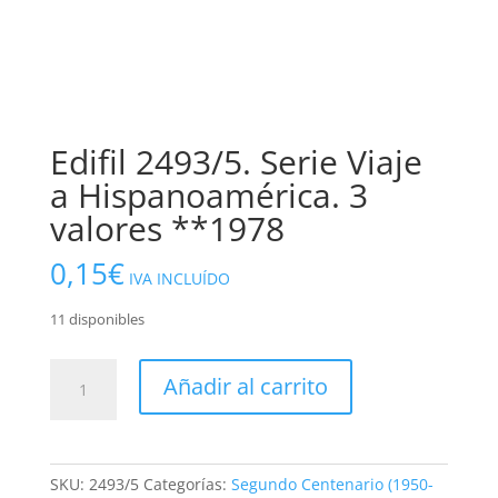
Edifil 2493/5. Serie Viaje
a Hispanoamérica. 3
valores **1978
0,15
€
IVA INCLUÍDO
11 disponibles
Edifil
Añadir al carrito
2493/5.
Serie
Viaje
a
SKU:
2493/5
Categorías:
Segundo Centenario (1950-