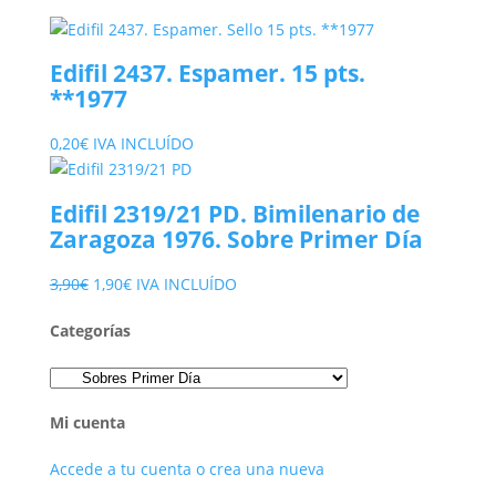
Edifil 2437. Espamer. 15 pts.
**1977
0,20
€
IVA INCLUÍDO
Edifil 2319/21 PD. Bimilenario de
Zaragoza 1976. Sobre Primer Día
El
El
3,90
€
1,90
€
IVA INCLUÍDO
precio
precio
Categorías
original
actual
era:
es:
3,90€.
1,90€.
Mi cuenta
Accede a tu cuenta o crea una nueva