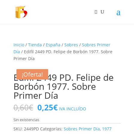
Inicio
/
Tienda
/
España
/
Sobres
/
Sobres Primer
Día
/ Edifil 2449 PD. Felipe de Borbón 1977. Sobre
Primer Día
¡Oferta!
¡Oferta!
Edifil 2449 PD. Felipe de
Borbón 1977. Sobre
Primer Día
El
El
0,60
€
0,25
€
IVA INCLUÍDO
precio
precio
original
actual
Sin existencias
era:
es:
SKU:
2449PD
Categorías:
Sobres Primer Día
,
1977