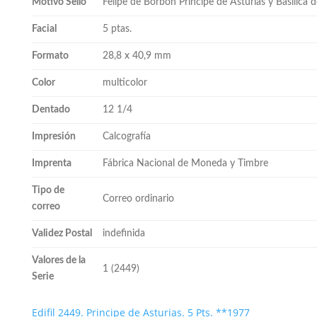
Motivo Sello
Felipe de Borbón Príncipe de Asturias y Basílica
Facial
5 ptas.
Formato
28,8 x 40,9 mm
Color
multicolor
Dentado
12 1/4
Impresión
Calcografía
Imprenta
Fábrica Nacional de Moneda y Timbre
Tipo de
Correo ordinario
correo
Validez Postal
indefinida
Valores de la
1 (2449)
Serie
Edifil 2449. Principe de Asturias. 5 Pts. **1977