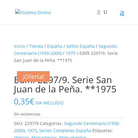
Inicio
/
Tienda
/
España
/
Sellos España
/
Segundo
Centenario (1950-2000)
/
1975
/ Edifil 2297/9. Serie
San Juan de la Peña. **1975
¡Oferta!
¡Oferta!
¡Oferta!
Edifil 2297/9. Serie San
Juan de la Peña. **1975
0,35
€
IVA INCLUÍDO
Sin existencias
SKU:
2297/9
Categorías:
Segundo Centenario (1950-
2000)
,
1975
,
Series Completas España
Etiquetas:
Iglesias
,
Monasterios
,
Monumentos