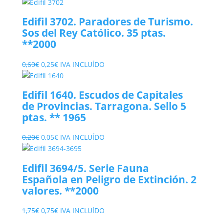
Edifil 3702. Paradores de Turismo.
Sos del Rey Católico. 35 ptas.
**2000
El
El
0,60
€
0,25
€
IVA INCLUÍDO
precio
precio
original
actual
Edifil 1640. Escudos de Capitales
era:
es:
de Provincias. Tarragona. Sello 5
0,60€.
0,25€.
ptas. ** 1965
El
El
0,20
€
0,05
€
IVA INCLUÍDO
precio
precio
original
actual
Edifil 3694/5. Serie Fauna
era:
es:
Española en Peligro de Extinción. 2
0,20€.
0,05€.
valores. **2000
El
El
1,75
€
0,75
€
IVA INCLUÍDO