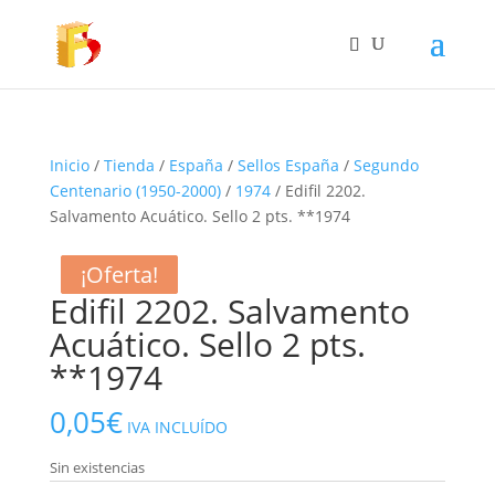
Inicio
/
Tienda
/
España
/
Sellos España
/
Segundo
Centenario (1950-2000)
/
1974
/ Edifil 2202.
Salvamento Acuático. Sello 2 pts. **1974
¡Oferta!
¡Oferta!
¡Oferta!
Edifil 2202. Salvamento
Acuático. Sello 2 pts.
**1974
0,05
€
IVA INCLUÍDO
Sin existencias