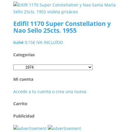
precio
precio
original
actual
era:
es:
Edifil 1170 Super Constellation y
0,20€.
0,10€.
Nao Sello 25cts. 1955
El
El
0,25
€
0,15
€
IVA INCLUÍDO
precio
precio
Categorías
original
actual
era:
es:
0,25€.
0,15€.
Mi cuenta
Accede a tu cuenta o crea una nueva
Carrito
Publicidad