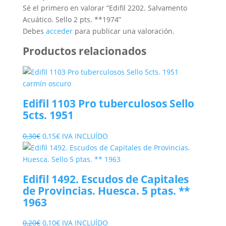
Sé el primero en valorar “Edifil 2202. Salvamento
Acuático. Sello 2 pts. **1974”
Debes
acceder
para publicar una valoración.
Productos relacionados
Edifil 1103 Pro tuberculosos Sello
5cts. 1951
El
El
0,30
€
0,15
€
IVA INCLUÍDO
precio
precio
original
actual
era:
es:
Edifil 1492. Escudos de Capitales
0,30€.
0,15€.
de Provincias. Huesca. 5 ptas. **
1963
El
El
0,20
€
0,10
€
IVA INCLUÍDO