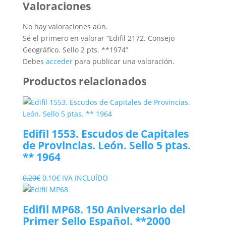
Valoraciones
No hay valoraciones aún.
Sé el primero en valorar “Edifil 2172. Consejo
Geográfico. Sello 2 pts. **1974”
Debes
acceder
para publicar una valoración.
Productos relacionados
Edifil 1553. Escudos de Capitales
de Provincias. León. Sello 5 ptas.
** 1964
El
El
0,20
€
0,10
€
IVA INCLUÍDO
precio
precio
original
actual
Edifil MP68. 150 Aniversario del
era:
es:
Primer Sello Español. **2000
0,20€.
0,10€.