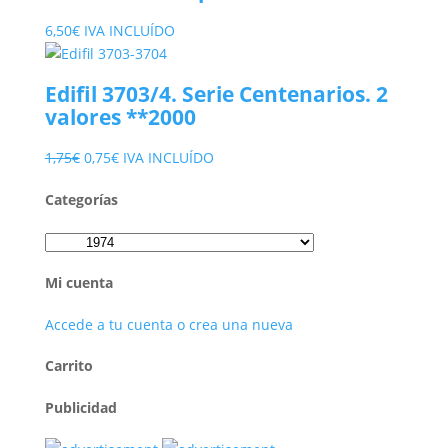
6,50
€
IVA INCLUÍDO
Edifil 3703/4. Serie Centenarios. 2
valores **2000
El
El
1,75
€
0,75
€
IVA INCLUÍDO
precio
precio
Categorías
original
actual
era:
es:
1,75€.
0,75€.
Mi cuenta
Accede a tu cuenta o crea una nueva
Carrito
Publicidad