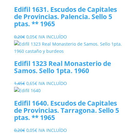
Edifil 1631. Escudos de Capitales
de Provincias. Palencia. Sello 5
ptas. ** 1965
El
El
0,20
€
0,05
€
IVA INCLUÍDO
precio
precio
original
actual
era:
es:
Edifil 1323 Real Monasterio de
0,20€.
0,05€.
Samos. Sello 1pta. 1960
El
El
1,45
€
0,65
€
IVA INCLUÍDO
precio
precio
original
actual
Edifil 1640. Escudos de Capitales
era:
es:
de Provincias. Tarragona. Sello 5
1,45€.
0,65€.
ptas. ** 1965
El
El
0,20
€
0,05
€
IVA INCLUÍDO
precio
precio