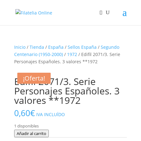
Inicio
/
Tienda
/
España
/
Sellos España
/
Segundo
Centenario (1950-2000)
/
1972
/ Edifil 2071/3. Serie
Personajes Españoles. 3 valores **1972
¡Oferta!
¡Oferta!
¡Oferta!
Edifil 2071/3. Serie
Personajes Españoles. 3
valores **1972
0,60
€
IVA INCLUÍDO
1 disponibles
Edifil
Añadir al carrito
2071/3.