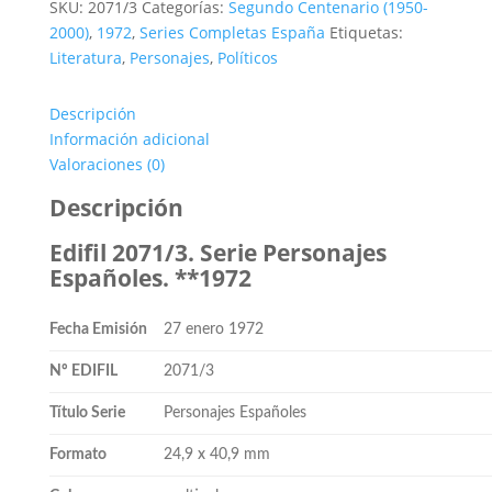
SKU:
2071/3
Categorías:
Segundo Centenario (1950-
Serie
2000)
,
1972
,
Series Completas España
Etiquetas:
Personajes
Literatura
,
Personajes
,
Políticos
Españoles.
3
Descripción
valores
Información adicional
**1972
Valoraciones (0)
cantidad
Descripción
Edifil 2071/3. Serie Personajes
Españoles. **1972
Fecha Emisión
27 enero 1972
Nº EDIFIL
2071/3
Título Serie
Personajes Españoles
Formato
24,9 x 40,9 mm