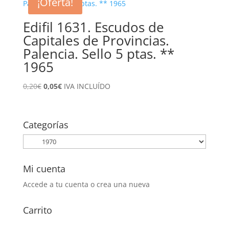
¡Oferta!
1,75€.
0,75€.
Edifil 1631. Escudos de
Capitales de Provincias.
Palencia. Sello 5 ptas. **
1965
El
El
0,20
€
0,05
€
IVA INCLUÍDO
precio
precio
original
actual
era:
es:
Categorías
0,20€.
0,05€.
Mi cuenta
Accede a tu cuenta o crea una nueva
Carrito