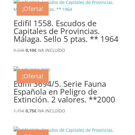
¡Oferta!
Edifil 1558. Escudos de
Capitales de Provincias.
Málaga. Sello 5 ptas. ** 1964
El
El
0,20
€
0,10
€
IVA INCLUÍDO
precio
precio
original
actual
era:
es:
¡Oferta!
0,20€.
0,10€.
Edifil 3694/5. Serie Fauna
Española en Peligro de
Extinción. 2 valores. **2000
El
El
1,75
€
0,75
€
IVA INCLUÍDO
precio
precio
original
actual
era:
es: