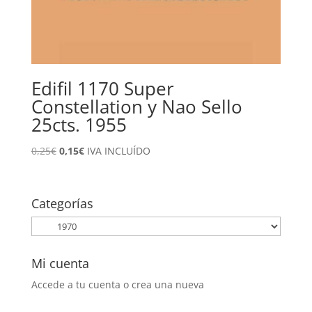
Edifil 1170 Super
Constellation y Nao Sello
25cts. 1955
El
El
0,25
€
0,15
€
IVA INCLUÍDO
precio
precio
original
actual
era:
es:
Categorías
0,25€.
0,15€.
Mi cuenta
Accede a tu cuenta o crea una nueva