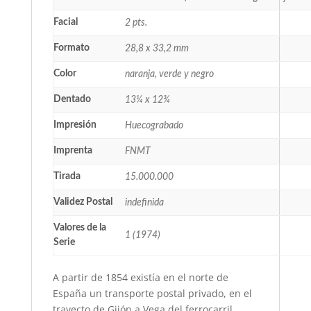
Facial
2 pts.
Formato
28,8 x 33,2 mm
Color
naranja, verde y negro
Dentado
13¼ x 12¾
Impresión
Huecograbado
Imprenta
FNMT
Tirada
15.000.000
Validez Postal
indefinida
Valores de la
1 (1974)
Serie
A partir de 1854 existía en el norte de
España un transporte postal privado, en el
trayecto de Gijón a Vega del ferrocarril