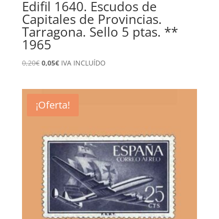
Edifil 1640. Escudos de
Capitales de Provincias.
Tarragona. Sello 5 ptas. **
1965
El
El
0,20
€
0,05
€
IVA INCLUÍDO
precio
precio
original
actual
era:
es:
¡Oferta!
0,20€.
0,05€.