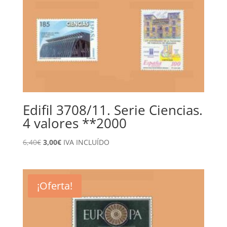
Edifil 3708/11. Serie Ciencias.
4 valores **2000
El
El
6,40
€
3,00
€
IVA INCLUÍDO
precio
precio
original
actual
era:
es:
¡Oferta!
6,40€.
3,00€.