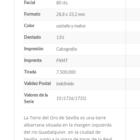
Facial
80 cts.
Formato
28,8 x 33,2 mm
Color
castaño y malva
Dentado
13¼
Impresión
Calcografía
Imprenta
FNMT
Tirada
7.500.000
Validez Postal
indefinida
Valores de la
10 (1726/1735)
Serie
La Torre del Oro de Sevilla es una torre
albarrana situada en la margen izquierda
del río Guadalquivir, en la ciudad de
Sevilla, junto a la plaza de toros de la Real