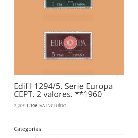
Edifil 1294/5. Serie Europa
CEPT. 2 valores. **1960
El
El
2,20
€
1,10
€
IVA INCLUÍDO
precio
precio
original
actual
era:
es:
Categorías
2,20€.
1,10€.