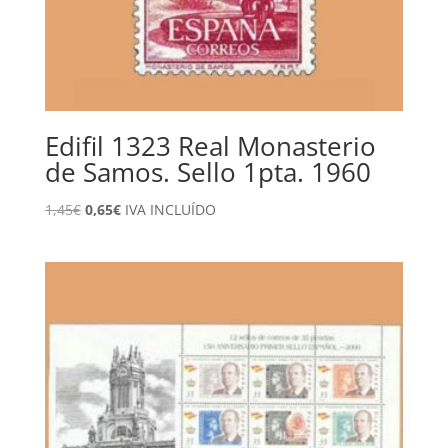
Edifil 1323 Real Monasterio
de Samos. Sello 1pta. 1960
El
El
1,45
€
0,65
€
IVA INCLUÍDO
precio
precio
original
actual
era:
es:
1,45€.
0,65€.