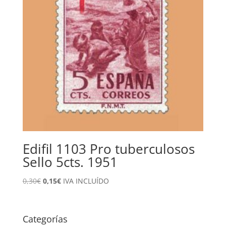
Edifil 1103 Pro tuberculosos
Sello 5cts. 1951
El
El
0,30
€
0,15
€
IVA INCLUÍDO
precio
precio
original
actual
era:
es:
Categorías