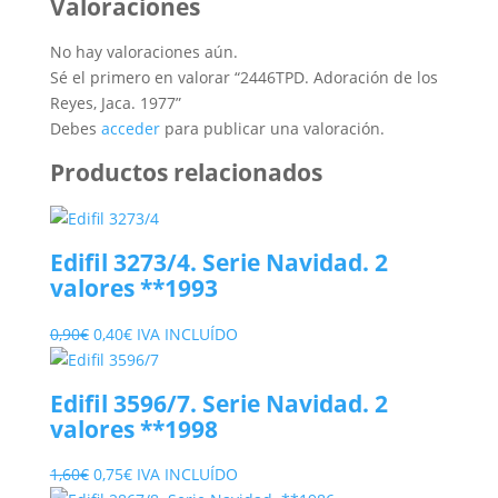
Valoraciones
No hay valoraciones aún.
Sé el primero en valorar “2446TPD. Adoración de los
Reyes, Jaca. 1977”
Debes
acceder
para publicar una valoración.
Productos relacionados
Edifil 3273/4. Serie Navidad. 2
valores **1993
El
El
0,90
€
0,40
€
IVA INCLUÍDO
precio
precio
original
actual
Edifil 3596/7. Serie Navidad. 2
era:
es:
valores **1998
0,90€.
0,40€.
El
El
1,60
€
0,75
€
IVA INCLUÍDO