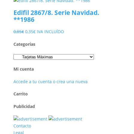
precio
precio
original
actual
Edifil 2867/8. Serie Navidad.
era:
es:
**1986
1,60€.
0,75€.
El
El
0,85
€
0,35
€
IVA INCLUÍDO
precio
precio
Categorías
original
actual
era:
es:
0,85€.
0,35€.
Mi cuenta
Accede a tu cuenta o crea una nueva
Carrito
Publicidad
Contacto
Legal