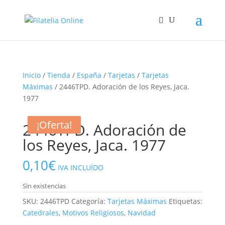
Inicio
/
Tienda
/
España
/
Tarjetas
/
Tarjetas
Máximas
/ 2446TPD. Adoración de los Reyes, Jaca.
1977
¡Oferta!
¡Oferta!
¡Oferta!
2446TPD. Adoración de
los Reyes, Jaca. 1977
0,10
€
IVA INCLUÍDO
Sin existencias
SKU:
2446TPD
Categoría:
Tarjetas Máximas
Etiquetas:
Catedrales
,
Motivos Religiosos
,
Navidad