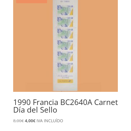
1990 Francia BC2640A Carnet
Día del Sello
El
El
8,00
€
4,00
€
IVA INCLUÍDO
precio
precio