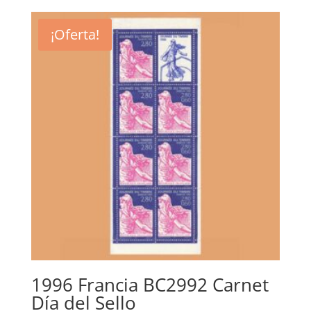
original
actual
era:
es:
¡Oferta!
8,00€.
4,00€.
1996 Francia BC2992 Carnet
Día del Sello