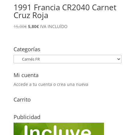
1991 Francia CR2040 Carnet
Cruz Roja
El
El
15,00
€
5,80
€
IVA INCLUÍDO
precio
precio
original
actual
era:
es:
Categorías
15,00€.
5,80€.
Mi cuenta
Accede a tu cuenta o crea una nueva
Carrito
Publicidad