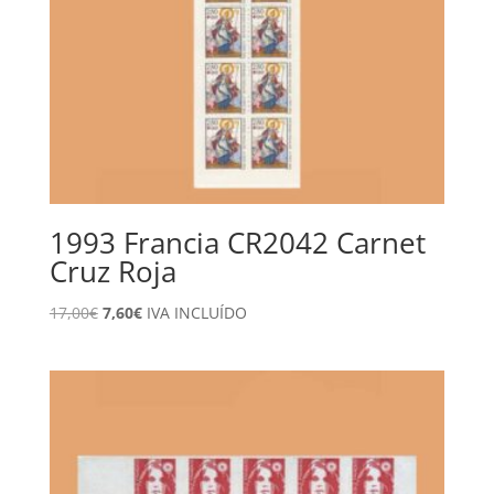
1993 Francia CR2042 Carnet
Cruz Roja
El
El
17,00
€
7,60
€
IVA INCLUÍDO
precio
precio
original
actual
era:
es:
17,00€.
7,60€.