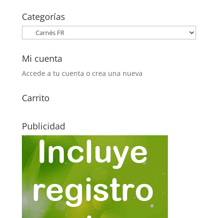
original
actual
era:
es:
Categorías
40,00€.
16,00€.
Mi cuenta
Accede a tu cuenta o crea una nueva
Carrito
Publicidad