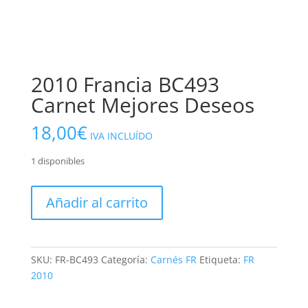
2010 Francia BC493
Carnet Mejores Deseos
18,00
€
IVA INCLUÍDO
1 disponibles
2010
Añadir al carrito
Francia
BC493
Carnet
Mejores
SKU:
FR-BC493
Categoría:
Carnés FR
Etiqueta:
FR
Deseos
2010
cantidad