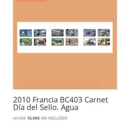
2010 Francia BC403 Carnet
Día del Sello. Agua
El
El
40,00
€
16,00
€
IVA INCLUÍDO
precio
precio