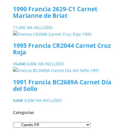
1990 Francia 2629-C1 Carnet
Marianne de Briat
11,00
€
IVA INCLUÍDO
1995 Francia CR2044 Carnet Cruz
Roja
El
El
15,00
€
6,00
€
IVA INCLUÍDO
precio
precio
original
actual
1991 Francia BC2689A Carnet Día
era:
es:
del Sello
15,00€.
6,00€.
El
El
9,00
€
4,50
€
IVA INCLUÍDO
precio
precio
Categorías
original
actual
era:
es:
9,00€.
4,50€.