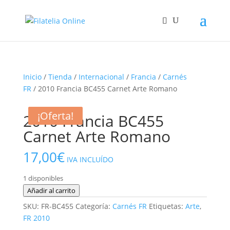
Inicio
/
Tienda
/
Internacional
/
Francia
/
Carnés
FR
/ 2010 Francia BC455 Carnet Arte Romano
¡Oferta!
¡Oferta!
2010 Francia BC455
Carnet Arte Romano
17,00
€
IVA INCLUÍDO
1 disponibles
2010
Añadir al carrito
Francia
SKU:
FR-BC455
Categoría:
Carnés FR
Etiquetas:
Arte
,
BC455
FR 2010
Carnet