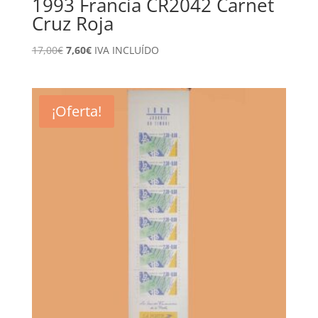
1993 Francia CR2042 Carnet
Cruz Roja
El
El
17,00
€
7,60
€
IVA INCLUÍDO
precio
precio
original
actual
era:
es:
¡Oferta!
17,00€.
7,60€.