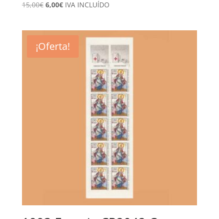
El
El
15,00
€
6,00
€
IVA INCLUÍDO
precio
precio
original
actual
era:
es:
¡Oferta!
15,00€.
6,00€.