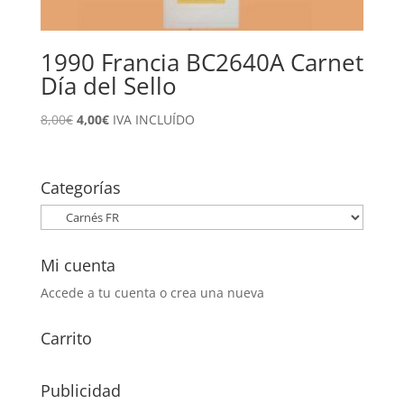
1990 Francia BC2640A Carnet
Día del Sello
El
El
8,00
€
4,00
€
IVA INCLUÍDO
precio
precio
original
actual
era:
es:
Categorías
8,00€.
4,00€.
Mi cuenta
Accede a tu cuenta o crea una nueva
Carrito
Publicidad