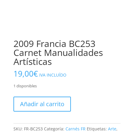
2009 Francia BC253
Carnet Manualidades
Artísticas
19,00
€
IVA INCLUÍDO
1 disponibles
2009
Añadir al carrito
Francia
BC253
Carnet
Manualidades
SKU:
FR-BC253
Categoría:
Carnés FR
Etiquetas:
Arte
,