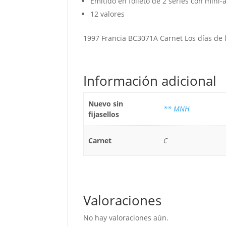
Emitido en folleto de 2 series con mini-
12 valores
1997 Francia BC3071A Carnet Los días de 
Información adicional
Nuevo sin
** MNH
fijasellos
Carnet
C
Valoraciones
No hay valoraciones aún.