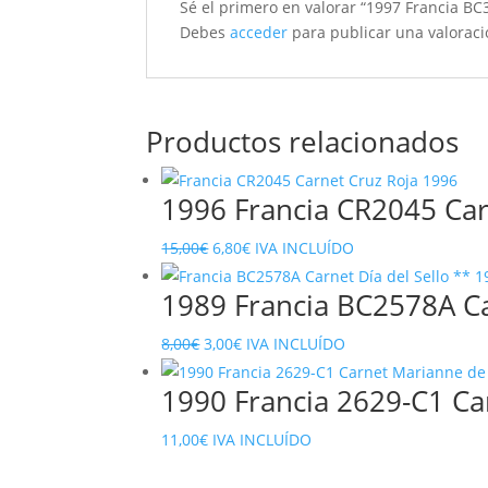
Sé el primero en valorar “1997 Francia BC
Debes
acceder
para publicar una valoraci
Productos relacionados
1996 Francia CR2045 Car
El
El
15,00
€
6,80
€
IVA INCLUÍDO
precio
precio
1989 Francia BC2578A Ca
original
actual
era:
es:
El
El
8,00
€
3,00
€
IVA INCLUÍDO
15,00€.
6,80€.
precio
precio
1990 Francia 2629-C1 Ca
original
actual
era:
es:
11,00
€
IVA INCLUÍDO
8,00€.
3,00€.