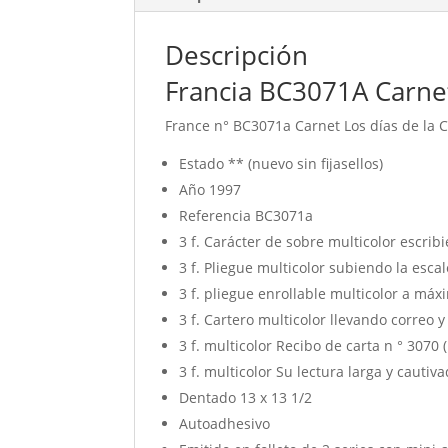
Descripción
Francia BC3071A Carnet
France n° BC3071a Carnet Los días de la Ca
Estado ** (nuevo sin fijasellos)
Año 1997
Referencia BC3071a
3 f.
Carácter de sobre multicolor escrib
3 f.
Pliegue multicolor subiendo la escal
3 f.
pliegue enrollable multicolor a máxi
3 f.
Cartero multicolor llevando correo y 
3 f.
multicolor Recibo de carta n ° 3070 (
3 f.
multicolor Su lectura larga y cautiva
Dentado 13 x 13 1/2
Autoadhesivo