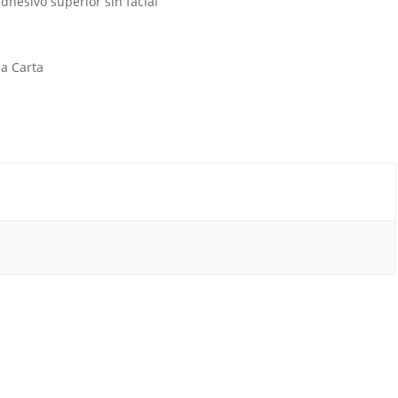
adhesivo superior sin facial
la Carta