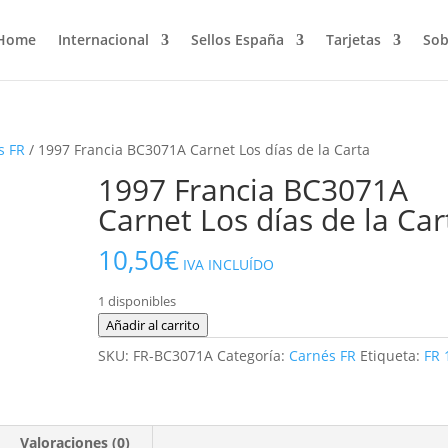
Home
Internacional
Sellos España
Tarjetas
Sob
s FR
/ 1997 Francia BC3071A Carnet Los días de la Carta
1997 Francia BC3071A
Carnet Los días de la Car
10,50
€
IVA INCLUÍDO
1 disponibles
1997
Añadir al carrito
Francia
SKU:
FR-BC3071A
Categoría:
Carnés FR
Etiqueta:
FR 
BC3071A
Carnet
Los
días
Valoraciones (0)