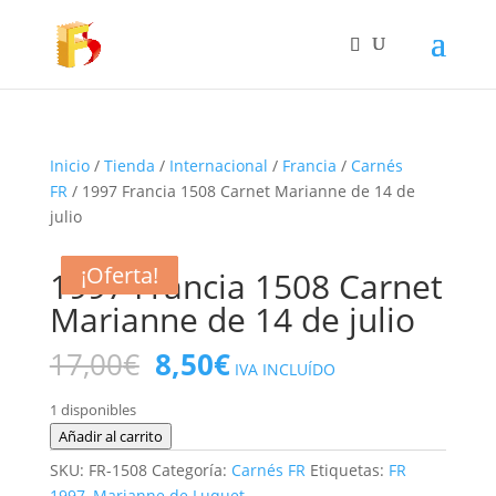
Inicio
/
Tienda
/
Internacional
/
Francia
/
Carnés
FR
/ 1997 Francia 1508 Carnet Marianne de 14 de
julio
¡Oferta!
¡Oferta!
¡Oferta!
¡Oferta!
1997 Francia 1508 Carnet
Marianne de 14 de julio
El
El
17,00
€
8,50
€
IVA INCLUÍDO
precio
precio
original
actual
1 disponibles
era:
es:
1997
Añadir al carrito
17,00€.
8,50€.
Francia
SKU:
FR-1508
Categoría:
Carnés FR
Etiquetas:
FR
1508
1997
,
Marianne de Luquet