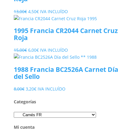
El
El
13,00
€
4,50
€
IVA INCLUÍDO
precio
precio
original
actual
1995 Francia CR2044 Carnet Cruz
era:
es:
Roja
13,00€.
4,50€.
El
El
15,00
€
6,00
€
IVA INCLUÍDO
precio
precio
original
actual
1988 Francia BC2526A Carnet Día
era:
es:
del Sello
15,00€.
6,00€.
El
El
8,00
€
3,20
€
IVA INCLUÍDO
precio
precio
Categorías
original
actual
era:
es:
8,00€.
3,20€.
Mi cuenta