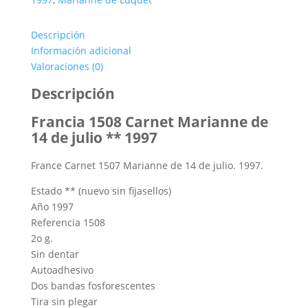
Carnet
Marianne
Descripción
de
Información adicional
14
Valoraciones (0)
de
julio
Descripción
cantidad
Francia 1508 Carnet Marianne de
14 de julio ** 1997
France Carnet 1507 Marianne de 14 de julio.
1997.
Estado ** (nuevo sin fijasellos)
Año 1997
Referencia 1508
2o g.
Sin dentar
Autoadhesivo
Dos bandas fosforescentes
Tira sin plegar