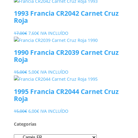
1993 Francia CR2042 Carnet Cruz
Roja
El
El
17,00
€
7,60
€
IVA INCLUÍDO
precio
precio
original
actual
1990 Francia CR2039 Carnet Cruz
era:
es:
Roja
17,00€.
7,60€.
El
El
15,00
€
5,00
€
IVA INCLUÍDO
precio
precio
original
actual
1995 Francia CR2044 Carnet Cruz
era:
es:
Roja
15,00€.
5,00€.
El
El
15,00
€
6,00
€
IVA INCLUÍDO
precio
precio
Categorías
original
actual
era:
es: