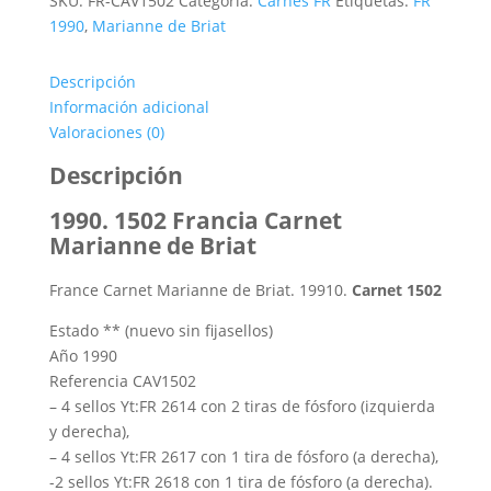
SKU:
FR-CAV1502
Categoría:
Carnés FR
Etiquetas:
FR
Carnet
1990
,
Marianne de Briat
Marianne
de
Descripción
Briat
Información adicional
cantidad
Valoraciones (0)
Descripción
1990. 1502 Francia Carnet
Marianne de Briat
France Carnet Marianne de Briat.
19910.
Carnet 1502
Estado ** (nuevo sin fijasellos)
Año 1990
Referencia CAV1502
– 4 sellos Yt:FR 2614 con 2 tiras de fósforo (izquierda
y derecha),
– 4 sellos Yt:FR 2617 con 1 tira de fósforo (a derecha),
-2 sellos Yt:FR 2618 con 1 tira de fósforo (a derecha).