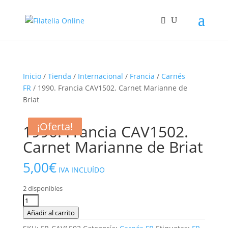
Inicio
/
Tienda
/
Internacional
/
Francia
/
Carnés
FR
/ 1990. Francia CAV1502. Carnet Marianne de
Briat
¡Oferta!
¡Oferta!
¡Oferta!
1990. Francia CAV1502.
Carnet Marianne de Briat
5,00
€
IVA INCLUÍDO
2 disponibles
1990.
Francia
Añadir al carrito
CAV1502.