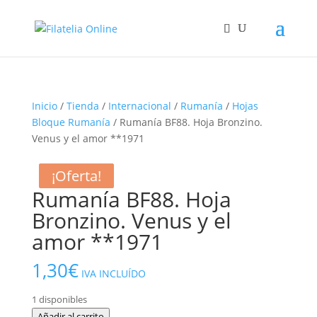
Inicio
/
Tienda
/
Internacional
/
Rumanía
/
Hojas
Bloque Rumanía
/ Rumanía BF88. Hoja Bronzino.
Venus y el amor **1971
¡Oferta!
¡Oferta!
Rumanía BF88. Hoja
Bronzino. Venus y el
amor **1971
1,30
€
IVA INCLUÍDO
1 disponibles
Rumanía
Añadir al carrito