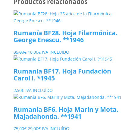
Productos relacionados
Rumanía BF28. Hoja Filarmónica.
George Enescu. **1946
El
El
35,00
€
18,00
€
IVA INCLUÍDO
precio
precio
original
actual
Rumanía BF17. Hoja Fundación
era:
es:
Carol I. *1945
35,00€.
18,00€.
2,50
€
IVA INCLUÍDO
Rumanía BF6. Hoja Marin y Mota.
Majadahonda. **1941
El
El
75,00
€
29,00
€
IVA INCLUÍDO