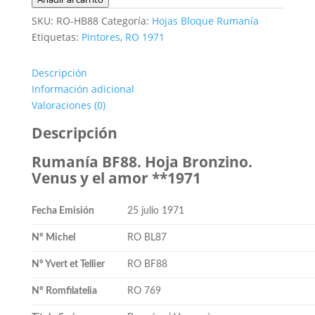
BF88.
SKU:
RO-HB88
Categoría:
Hojas Bloque Rumanía
Hoja
Etiquetas:
Pintores
,
RO 1971
Bronzino.
Venus
Descripción
y
Información adicional
el
Valoraciones (0)
amor
**1971
Descripción
cantidad
Rumanía BF88. Hoja Bronzino.
Venus y el amor **1971
Fecha Emisión
25 julio 1971
Nº Michel
RO BL87
Nº Yvert et Tellier
RO BF88
Nº Romfilatelia
RO 769