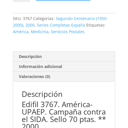
América-
UPAEP.
Campaña
SKU:
3767
Categorías:
Segundo Centenario (1950-
contra
2000)
,
2000
,
Series Completas España
Etiquetas:
el
América
,
Medicina
,
Servicios Postales
SIDA.
70
ptas
**2000
Descripción
cantidad
Información adicional
Valoraciones (0)
Descripción
Edifil 3767. América-
UPAEP. Campaña contra
el SIDA. Sello 70 ptas. **
2000