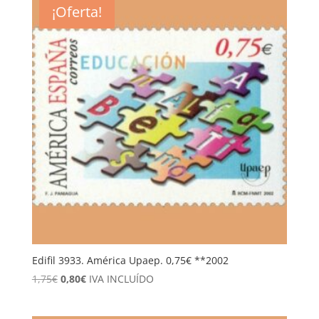
¡Oferta!
Edifil 3933. América Upaep. 0,75€ **2002
El
El
1,75
€
0,80
€
IVA INCLUÍDO
precio
precio
original
actual