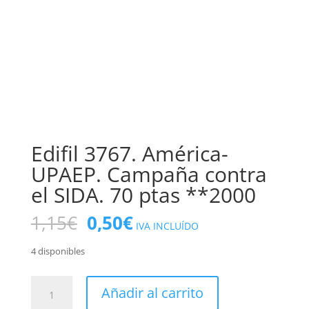
Edifil 3767. América-
UPAEP. Campaña contra
el SIDA. 70 ptas **2000
El
El
1,15
€
0,50
€
IVA INCLUÍDO
precio
precio
original
actual
4 disponibles
era:
es:
1,15€.
0,50€.
Edifil
Añadir al carrito
3767.