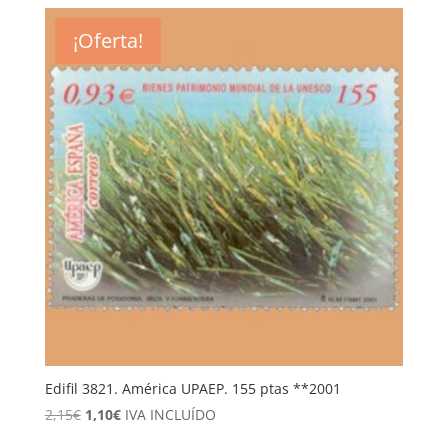
era:
es:
¡Oferta!
1,80€.
0,80€.
Edifil 3821. América UPAEP. 155 ptas **2001
El
El
2,15
€
1,10
€
IVA INCLUÍDO
precio
precio