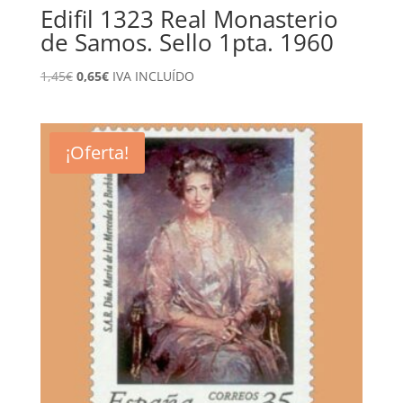
Edifil 1323 Real Monasterio
de Samos. Sello 1pta. 1960
El
El
1,45
€
0,65
€
IVA INCLUÍDO
precio
precio
original
actual
era:
es:
¡Oferta!
1,45€.
0,65€.