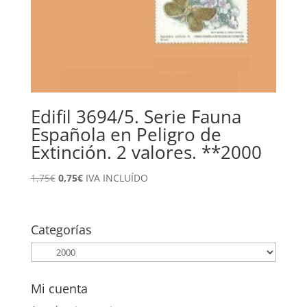
Edifil 3694/5. Serie Fauna
Española en Peligro de
Extinción. 2 valores. **2000
El
El
1,75
€
0,75
€
IVA INCLUÍDO
precio
precio
original
actual
era:
es:
Categorías
1,75€.
0,75€.
Mi cuenta