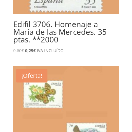
Edifil 3706. Homenaje a
María de las Mercedes. 35
ptas. **2000
El
El
0,60
€
0,25
€
IVA INCLUÍDO
precio
precio
original
actual
era:
es:
¡Oferta!
0,60€.
0,25€.