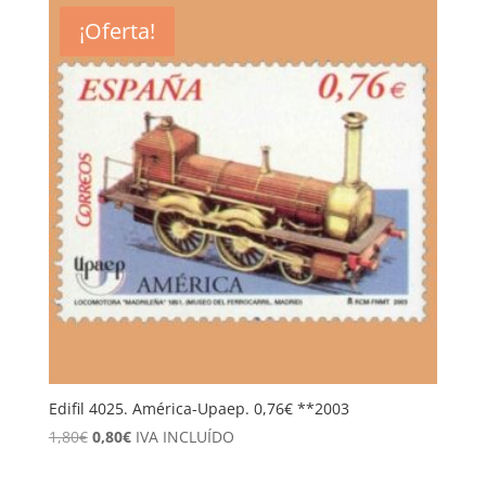
era:
es:
¡Oferta!
1,75€.
0,80€.
Edifil 4025. América-Upaep. 0,76€ **2003
El
El
1,80
€
0,80
€
IVA INCLUÍDO
precio
precio
original
actual