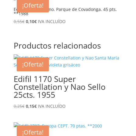
¡Oferta!
Edifil 2937. Turismo. Parque de Covadonga. 45 pts.
**1988
El
El
0,55
€
0,10
€
IVA INCLUÍDO
precio
precio
original
actual
era:
es:
Productos relacionados
0,55€.
0,10€.
¡Oferta!
Edifil 1170 Super
Constellation y Nao Sello
25cts. 1955
El
El
0,25
€
0,15
€
IVA INCLUÍDO
precio
precio
original
actual
era:
es:
¡Oferta!
0,25€.
0,15€.