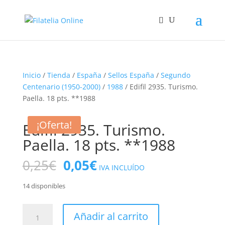
Inicio
/
Tienda
/
España
/
Sellos España
/
Segundo
Centenario (1950-2000)
/
1988
/ Edifil 2935. Turismo.
Paella. 18 pts. **1988
¡Oferta!
Edifil 2935. Turismo.
Paella. 18 pts. **1988
El
El
0,25
€
0,05
€
IVA INCLUÍDO
precio
precio
original
actual
14 disponibles
era:
es:
0,25€.
0,05€.
Edifil
Añadir al carrito
2935.