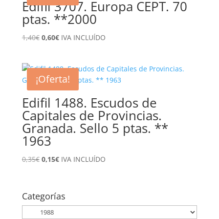
Edifil 3707. Europa CEPT. 70
ptas. **2000
El
El
1,40
€
0,60
€
IVA INCLUÍDO
precio
precio
original
actual
era:
es:
¡Oferta!
1,40€.
0,60€.
Edifil 1488. Escudos de
Capitales de Provincias.
Granada. Sello 5 ptas. **
1963
El
El
0,35
€
0,15
€
IVA INCLUÍDO
precio
precio
original
actual
era:
es:
Categorías
0,35€.
0,15€.