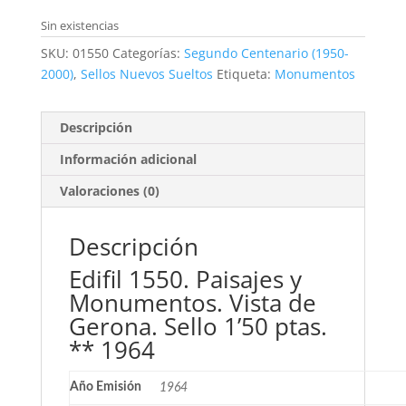
precio
precio
original
actual
Sin existencias
era:
es:
SKU:
01550
Categorías:
Segundo Centenario (1950-
0,20€.
0,10€.
2000)
,
Sellos Nuevos Sueltos
Etiqueta:
Monumentos
Descripción
Información adicional
Valoraciones (0)
Descripción
Edifil 1550. Paisajes y
Monumentos. Vista de
Gerona. Sello 1’50 ptas.
** 1964
Año Emisión
1964