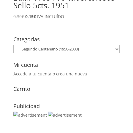
Sello 5cts. 1951
El
El
0,30
€
0,15
€
IVA INCLUÍDO
precio
precio
original
actual
era:
es:
Categorías
0,30€.
0,15€.
Mi cuenta
Accede a tu cuenta o crea una nueva
Carrito
Publicidad