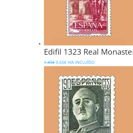
Edifil 1323 Real Monaste
El
El
1,45
€
0,65
€
IVA INCLUÍDO
precio
precio
original
actual
era:
es:
1,45€.
0,65€.