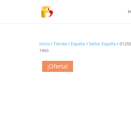
H
Inicio
/
Tienda
/
España
/
Sellos España
/ 01292
1960
¡Oferta!
¡Oferta!
¡Oferta!
¡Oferta!