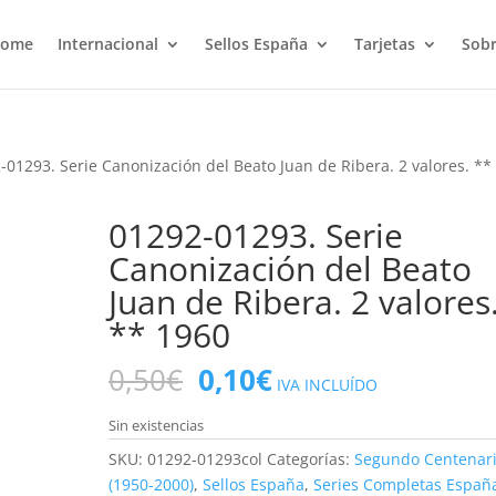
ome
Internacional
Sellos España
Tarjetas
Sobr
-01293. Serie Canonización del Beato Juan de Ribera. 2 valores. **
01292-01293. Serie
Canonización del Beato
Juan de Ribera. 2 valores
** 1960
El
El
0,50
€
0,10
€
IVA INCLUÍDO
precio
precio
original
actual
Sin existencias
era:
es:
SKU:
01292-01293col
Categorías:
Segundo Centenar
0,50€.
0,10€.
(1950-2000)
,
Sellos España
,
Series Completas Españ