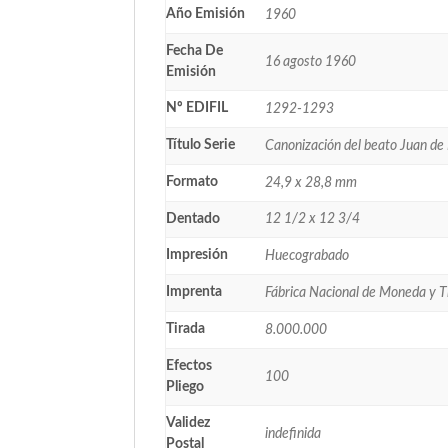
Año Emisión
1960
Fecha De
16 agosto 1960
Emisión
Nº EDIFIL
1292-1293
Título Serie
Canonización del beato Juan de
Formato
24,9 x 28,8 mm
Dentado
12 1/2 x 12 3/4
Impresión
Huecograbado
Imprenta
Fábrica Nacional de Moneda y 
Tirada
8.000.000
Efectos
100
Pliego
Validez
indefinida
Postal