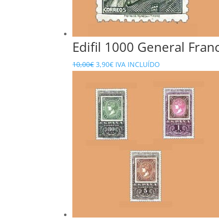
Edifil 1000 General Fran
El
El
10,00
€
3,90
€
IVA INCLUÍDO
precio
precio
original
actual
era:
es:
10,00€.
3,90€.