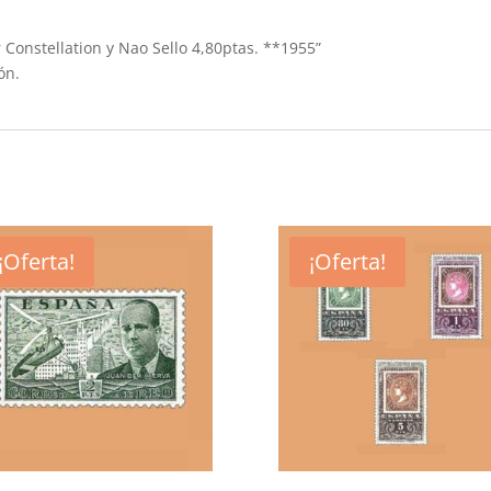
r Constellation y Nao Sello 4,80ptas. **1955”
ón.
¡Oferta!
¡Oferta!