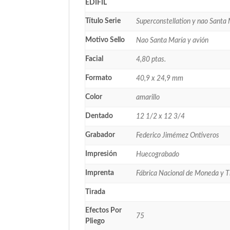
EDIFIL
Título Serie
Superconstellation y nao Santa
Motivo Sello
Nao Santa María y avión
Facial
4,80 ptas.
Formato
40,9 x 24,9 mm
Color
amarillo
Dentado
12 1/2 x 12 3/4
Grabador
Federico Jimémez Ontiveros
Impresión
Huecograbado
Imprenta
Fábrica Nacional de Moneda y 
Tirada
Efectos Por
75
Pliego