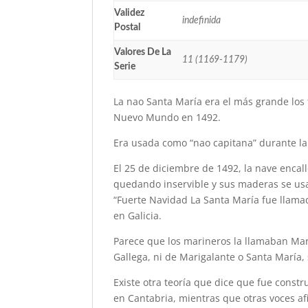
Validez
indefinida
Postal
Valores De La
11 (1169-1179)
Serie
La nao Santa María era el más grande los 
Nuevo Mundo en 1492.
Era usada como “nao capitana” durante la 
El 25 de diciembre de 1492, la nave encal
quedando inservible y sus maderas se usa
“Fuerte Navidad La Santa María fue llam
en Galicia.
Parece que los marineros la llamaban Mar
Gallega, ni de Marigalante o Santa María,
Existe otra teoría que dice que fue constru
en Cantabria, mientras que otras voces af