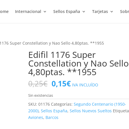
ome
Internacional
Sellos España
Tarjetas
Sobr
l 1176 Super Constellation y Nao Sello 4,80ptas. **1955
Edifil 1176 Super
Constellation y Nao Sello
4,80ptas. **1955
El
El
0,25
€
0,15
€
IVA INCLUÍDO
precio
precio
original
actual
Sin existencias
era:
es:
SKU:
01176
Categorías:
Segundo Centenario (1950-
0,25€.
0,15€.
2000)
,
Sellos España
,
Sellos Nuevos Sueltos
Etiqueta
Aviones
,
Barcos