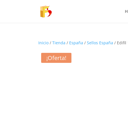
H
Inicio
/
Tienda
/
España
/
Sellos España
/ Edifi
¡Oferta!