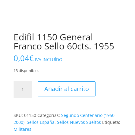
Edifil 1150 General
Franco Sello 60cts. 1955
0,04
€
IVA INCLUÍDO
13 disponibles
Edifil
Añadir al carrito
1150
General
Franco
Sello
SKU:
01150
Categorías:
Segundo Centenario (1950-
60cts.
2000)
,
Sellos España
,
Sellos Nuevos Sueltos
Etiqueta:
1955
Militares
cantidad