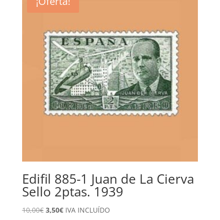
¡Oferta!
Edifil 885-1 Juan de La Cierva
Sello 2ptas. 1939
El
El
10,00
€
3,50
€
IVA INCLUÍDO