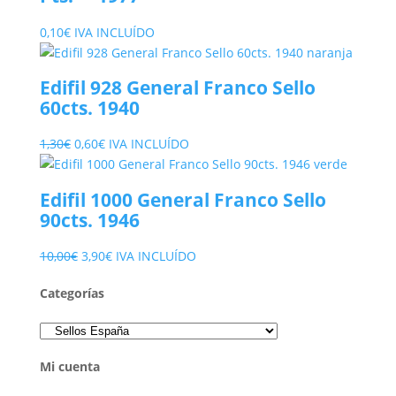
0,10
€
IVA INCLUÍDO
Edifil 928 General Franco Sello
60cts. 1940
El
El
1,30
€
0,60
€
IVA INCLUÍDO
precio
precio
original
actual
Edifil 1000 General Franco Sello
era:
es:
90cts. 1946
1,30€.
0,60€.
El
El
10,00
€
3,90
€
IVA INCLUÍDO
precio
precio
Categorías
original
actual
era:
es:
10,00€.
3,90€.
Mi cuenta