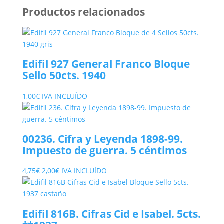
Productos relacionados
Edifil 927 General Franco Bloque
Sello 50cts. 1940
1,00
€
IVA INCLUÍDO
00236. Cifra y Leyenda 1898-99.
Impuesto de guerra. 5 céntimos
El
El
4,75
€
2,00
€
IVA INCLUÍDO
precio
precio
original
actual
era:
es:
Edifil 816B. Cifras Cid e Isabel. 5cts.
4,75€.
2,00€.