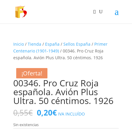
Inicio
/
Tienda
/
España
/
Sellos España
/
Primer
Centenario (1901-1949)
/ 00346. Pro Cruz Roja
española. Avión Plus Ultra. 50 céntimos. 1926
¡Oferta!
¡Oferta!
¡Oferta!
00346. Pro Cruz Roja
española. Avión Plus
Ultra. 50 céntimos. 1926
El
El
0,55
€
0,20
€
IVA INCLUÍDO
precio
precio
original
actual
Sin existencias