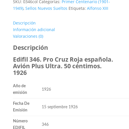
era:
es:
SKU:
0346col
Categorías:
Primer Centenario (1901-
0,55€.
0,20€.
1949)
,
Sellos Nuevos Sueltos
Etiqueta:
Alfonso XIII
Descripción
Información adicional
Valoraciones (0)
Descripción
Edifil 346. Pro Cruz Roja española.
Avión Plus Ultra. 50 céntimos.
1926
Año de
1926
emisión
Fecha De
15 septiembre 1926
Emisión
Número
346
EDIFIL