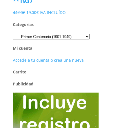
**1937
El
El
44,00
€
19,00
€
IVA INCLUÍDO
precio
precio
Categorías
original
actual
era:
es:
44,00€.
19,00€.
Mi cuenta
Accede a tu cuenta o crea una nueva
Carrito
Publicidad