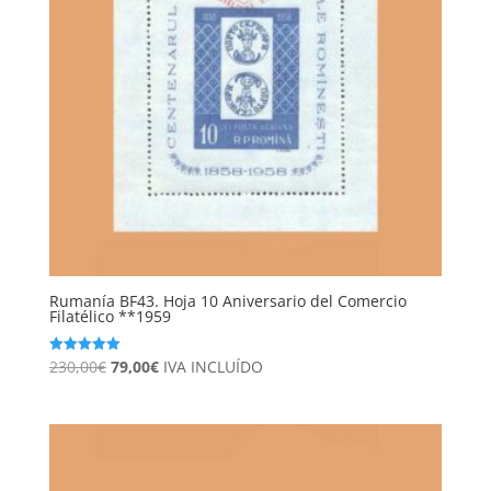
Rumanía BF43. Hoja 10 Aniversario del Comercio
Filatélico **1959
El
El
230,00
€
79,00
€
IVA INCLUÍDO
Valorado
con
precio
precio
5.00
de 5
original
actual
era:
es:
230,00€.
79,00€.