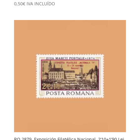
0,50
€
IVA INCLUÍDO
RO 2879. Exposición Filatélica Nacional. 2’10+1’90 Lei