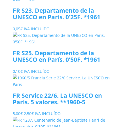
FR S23. Departamento de la
UNESCO en París. 0’25F. *1961
0,05
€
IVA INCLUÍDO
FR S25. Departamento de la
UNESCO en París. 0’50F. *1961
0,10
€
IVA INCLUÍDO
FR Service 22/6. La UNESCO en
París. 5 valores. **1960-5
El
El
5,00
€
2,50
€
IVA INCLUÍDO
precio
precio
original
actual