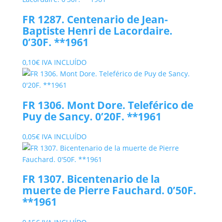
era:
es:
FR 1287. Centenario de Jean-
5,00€.
2,50€.
Baptiste Henri de Lacordaire.
0’30F. **1961
0,10
€
IVA INCLUÍDO
FR 1306. Mont Dore. Teleférico de
Puy de Sancy. 0’20F. **1961
0,05
€
IVA INCLUÍDO
FR 1307. Bicentenario de la
muerte de Pierre Fauchard. 0’50F.
**1961