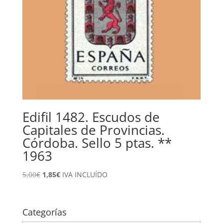
Edifil 1482. Escudos de
Capitales de Provincias.
Córdoba. Sello 5 ptas. **
1963
El
El
5,00
€
1,85
€
IVA INCLUÍDO
precio
precio
original
actual
era:
es:
Categorías
5,00€.
1,85€.