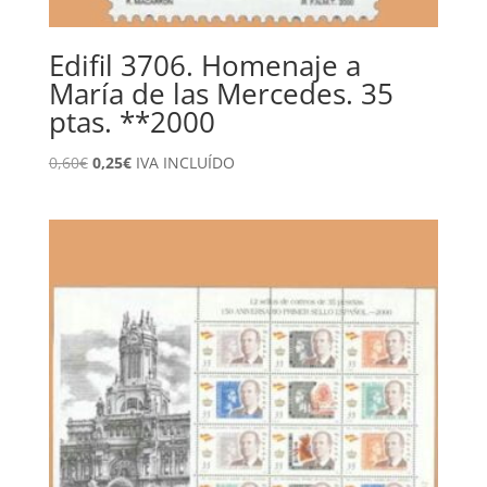
Edifil 3706. Homenaje a
María de las Mercedes. 35
ptas. **2000
El
El
0,60
€
0,25
€
IVA INCLUÍDO
precio
precio
original
actual
era:
es:
0,60€.
0,25€.