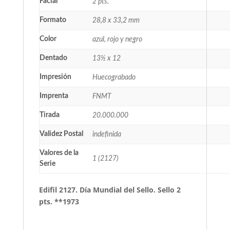
Facial
2 pts.
Formato
28,8 x 33,2 mm
Color
azul, rojo y negro
Dentado
13½ x 12
Impresión
Huecograbado
Imprenta
FNMT
Tirada
20.000.000
Validez Postal
indefinida
Valores de la
1 (2127)
Serie
Edifil 2127. Día Mundial del Sello. Sello 2
pts. **1973