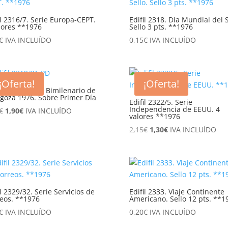
0,75€.
0,50€.
il 2316/7. Serie Europa-CEPT.
Edifil 2318. Día Mundial del S
lores **1976
Sello 3 pts. **1976
€
IVA INCLUÍDO
0,15
€
IVA INCLUÍDO
¡Oferta!
¡Oferta!
il 2319/21 PD. Bimilenario de
goza 1976. Sobre Primer Día
Edifil 2322/5. Serie
Independencia de EEUU. 4
El
El
€
1,90
€
IVA INCLUÍDO
valores **1976
precio
precio
El
El
2,15
€
1,30
€
IVA INCLUÍDO
original
actual
precio
precio
era:
es:
original
actual
3,90€.
1,90€.
era:
es:
2,15€.
1,30€.
il 2329/32. Serie Servicios de
Edifil 2333. Viaje Continente
eos. **1976
Americano. Sello 12 pts. **1
€
IVA INCLUÍDO
0,20
€
IVA INCLUÍDO