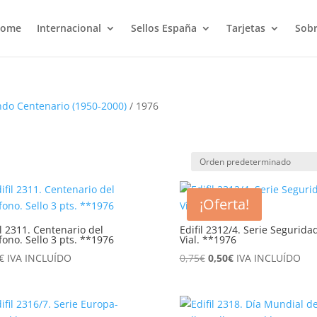
ome
Internacional
Sellos España
Tarjetas
Sobr
do Centenario (1950-2000)
/ 1976
¡Oferta!
il 2311. Centenario del
Edifil 2312/4. Serie Segurida
fono. Sello 3 pts. **1976
Vial. **1976
El
El
€
IVA INCLUÍDO
0,75
€
0,50
€
IVA INCLUÍDO
precio
precio
original
actual
era:
es: