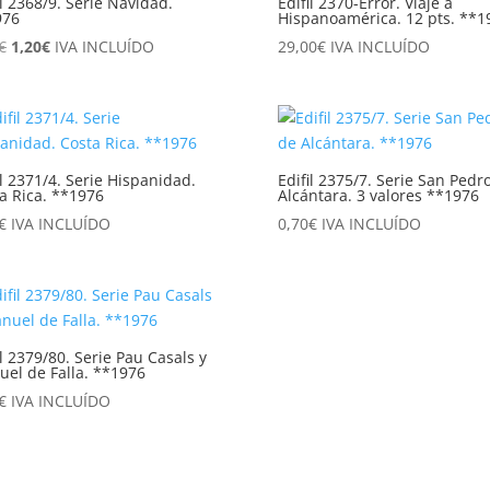
il 2368/9. Serie Navidad.
Edifil 2370-Error. Viaje a
976
Hispanoamérica. 12 pts. **1
El
El
€
1,20
€
IVA INCLUÍDO
29,00
€
IVA INCLUÍDO
precio
precio
original
actual
era:
es:
2,40€.
1,20€.
il 2371/4. Serie Hispanidad.
Edifil 2375/7. Serie San Pedr
a Rica. **1976
Alcántara. 3 valores **1976
€
IVA INCLUÍDO
0,70
€
IVA INCLUÍDO
il 2379/80. Serie Pau Casals y
el de Falla. **1976
€
IVA INCLUÍDO