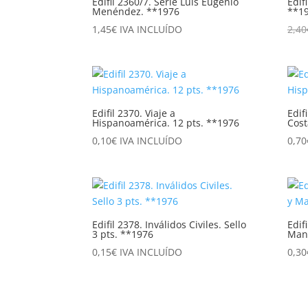
Edifil 2360/7. Serie Luis Eugenio
Edif
Menéndez. **1976
**1
1,45
€
IVA INCLUÍDO
2,40
Edifil 2370. Viaje a
Edif
Hispanoamérica. 12 pts. **1976
Cost
0,10
€
IVA INCLUÍDO
0,70
Edifil 2378. Inválidos Civiles. Sello
Edif
3 pts. **1976
Manu
0,15
€
IVA INCLUÍDO
0,30