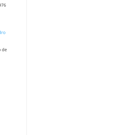
976
o de