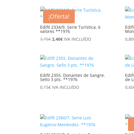
¡Oferta!
Edifil 2334/9. Serie Turística. 6
Edif
valores **1976
Mont
El
El
3,75
€
2,40
€
IVA INCLUÍDO
0,80
precio
precio
original
actual
era:
es:
3,75€.
2,40€.
Edifil 2355. Donantes de Sangre.
Edif
Sello 3 pts. **1976
de L
0,15
€
IVA INCLUÍDO
0,60