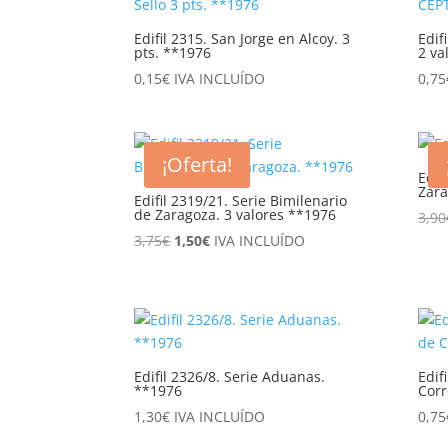
Edifil 2315. San Jorge en Alcoy. 3
Edif
pts. **1976
2 va
0,15
€
IVA INCLUÍDO
0,75
¡Oferta!
Edif
Zara
Edifil 2319/21. Serie Bimilenario
de Zaragoza. 3 valores **1976
3,90
El
El
3,75
€
1,50
€
IVA INCLUÍDO
precio
precio
original
actual
era:
es:
3,75€.
1,50€.
Edifil 2326/8. Serie Aduanas.
Edif
**1976
Corr
1,30
€
IVA INCLUÍDO
0,75