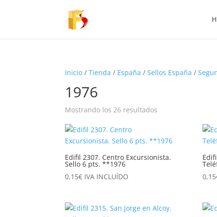
H
Inicio
/
Tienda
/
España
/
Sellos España
/
Segun
1976
Mostrando los 26 resultados
Edifil 2307. Centro Excursionista.
Edif
Sello 6 pts. **1976
Telé
0,15
€
IVA INCLUÍDO
0,15