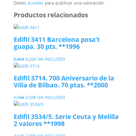
Debes
acceder
para publicar una valoración.
Productos relacionados
Edifil 3411 Barcelona posa’t
guapa. 30 pts. **1996
El
El
0,45
€
0,20
€
IVA INCLUÍDO
precio
precio
original
actual
Edifil 3714. 700 Aniversario de la
era:
es:
Villa de Bilbao. 70 ptas. **2000
0,45€.
0,20€.
El
El
1,15
€
0,50
€
IVA INCLUÍDO
precio
precio
original
actual
Edifil 3534/5. Serie Ceuta y Melilla
era:
es:
2 valores **1998
1,15€.
0,50€.
El
El
4,50
€
2,00
€
IVA INCLUÍDO