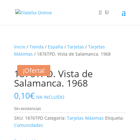
Inicio
/
Tienda
/
España
/
Tarjetas
/
Tarjetas
Máximas
/ 1876TPD. Vista de Salamanca. 1968
¡Oferta!
¡Oferta!
¡Oferta!
1876TPD. Vista de
Salamanca. 1968
0,10
€
IVA INCLUÍDO
Sin existencias
SKU:
1876TPD
Categoría:
Tarjetas Máximas
Etiqueta:
Comunidades