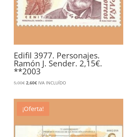
Edifil 3977. Personajes.
Ramón J. Sender. 2,15€.
**2003
El
El
5,00
€
2,60
€
IVA INCLUÍDO
precio
precio
original
actual
era:
es:
¡Oferta!
5,00€.
2,60€.