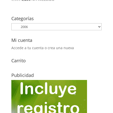
precio
precio
original
actual
era:
es:
Categorías
0,60€.
0,25€.
Mi cuenta
Accede a tu cuenta o crea una nueva
Carrito
Publicidad