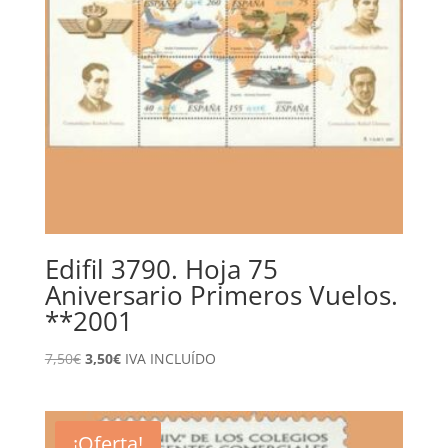
Edifil 3790. Hoja 75
Aniversario Primeros Vuelos.
**2001
El
El
7,50
€
3,50
€
IVA INCLUÍDO
precio
precio
original
actual
era:
es:
¡Oferta!