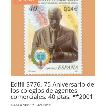
7,50€.
3,50€.
Edifil 3776. 75 Aniversario de
los colegios de agentes
comerciales. 40 ptas. **2001
El
El
0,60
€
0,25
€
IVA INCLUÍDO