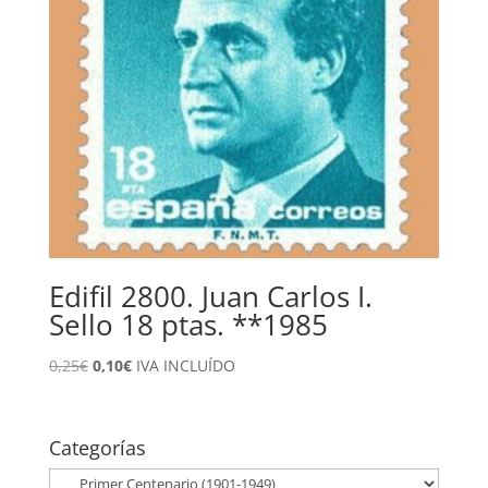
Edifil 2800. Juan Carlos I.
Sello 18 ptas. **1985
El
El
0,25
€
0,10
€
IVA INCLUÍDO
precio
precio
original
actual
era:
es:
Categorías
0,25€.
0,10€.