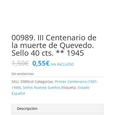
00989. III Centenario de
la muerte de Quevedo.
Sello 40 cts. ** 1945
El
El
1,50
€
0,55
€
IVA INCLUÍDO
precio
precio
original
actual
Sin existencias
era:
es:
SKU:
0989col
Categorías:
Primer Centenario (1901-
1,50€.
0,55€.
1949)
,
Sellos Nuevos Sueltos
Etiqueta:
Estado
Español
Descripción