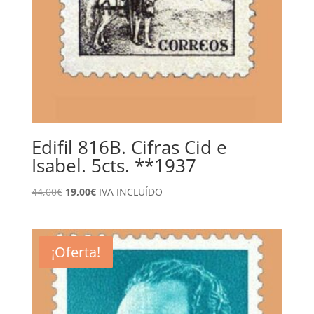
Edifil 816B. Cifras Cid e
Isabel. 5cts. **1937
El
El
44,00
€
19,00
€
IVA INCLUÍDO
precio
precio
original
actual
era:
es:
¡Oferta!
44,00€.
19,00€.