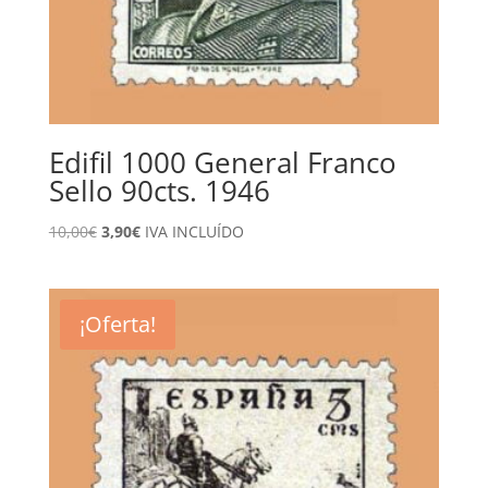
Edifil 1000 General Franco
Sello 90cts. 1946
El
El
10,00
€
3,90
€
IVA INCLUÍDO
precio
precio
original
actual
era:
es:
¡Oferta!
10,00€.
3,90€.